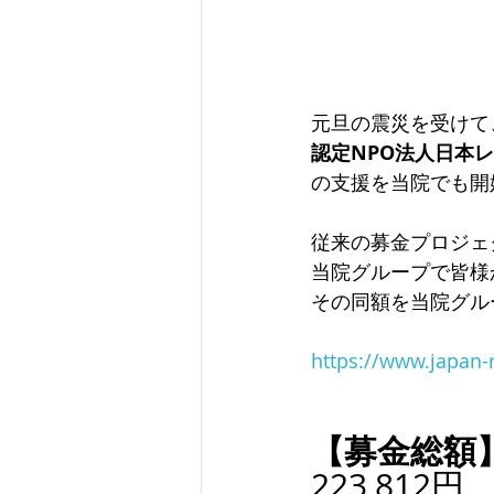
元旦の震災を受けて
認定NPO法人日本
の支援を当院でも開
従来の募金プロジェ
当院グループで皆様
その同額を当院グル
https://www.j
【募金総額
223,812円