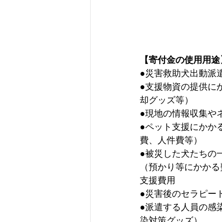
【寄付金の使用用途
●災害救助犬出動派
●支援物資の提供に
却グッズ等）
●現地の情報収集や
●ペット支援にかか
費、人件費等）
●被災した犬たちの
（預かり等にかかる
支援費用
●災害後のセラピー
●派遣する人員の感
染対策グッズ）