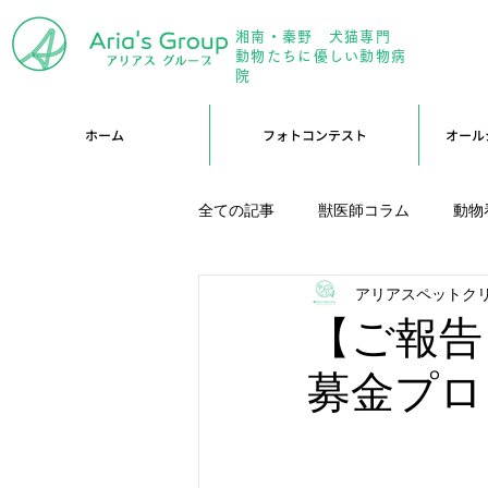
湘南・秦野 犬猫専門
年中無
動物たちに優しい動物病
院
ホーム
フォトコンテスト
オール
全ての記事
獣医師コラム
動物
アリアスペットク
アリーブログ
Branブログ
【ご報告
募金プロ