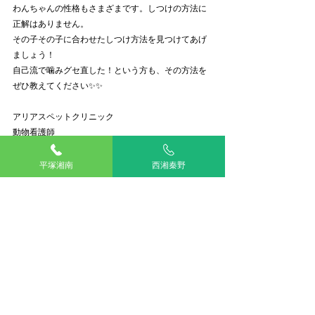
わんちゃんの性格もさまざまです。しつけの方法に
正解はありません。
その子その子に合わせたしつけ方法を見つけてあげ
ましょう！
自己流で噛みグセ直した！という方も、その方法を
ぜひ教えてください✨✨
アリアスペットクリニック
動物看護師
阿野
動物看護師ブログ
平塚湘南
西湘秦野
最新記事
すべて表示