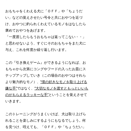
おもちゃをくわえる犬に「ＯＦＦ」や「ちょうだ
い」などの覚えさせたい号令と共におやつを近づ
け、おやつに釣られくわえているモノをはなしたら
褒めておやつをあげます。
「一度渡したらもうおもちゃは返ってこない・・」
と思わせないよう、すぐにそのおもちゃをまた犬に
与え、これを何度か繰り返し行います。
この『引き換えゲーム』ができるようになれば、お
もちゃから次第にコングやフードの入ったお皿にス
テップアップしていき（この場合のおやつはそれら
より魅力的なモノ）、
“僕の好きなモノを取り上げる
嫌な手”
ではなく、
“大切なモノを渡すともっといいも
のがもらえるラッキーな手”
ということを覚えさせて
いきます。
このトレーニングがうまくいけば、犬は取り上げら
れることを楽しみにするようにもなるでしょう。何
を見つけ、咥えても、「ＯＦＦ」や「ちょうだい」