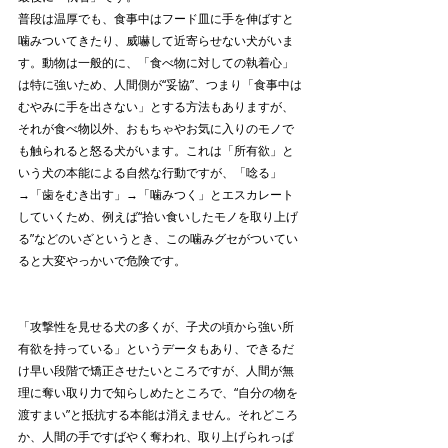
普段は温厚でも、食事中はフード皿に手を伸ばすと
噛みついてきたり、威嚇して近寄らせない犬がいま
す。動物は一般的に、「食べ物に対しての執着心」
は特に強いため、人間側が“妥協”、つまり「食事中は
むやみに手を出さない」とする方法もありますが、
それが食べ物以外、おもちゃやお気に入りのモノで
も触られると怒る犬がいます。これは「所有欲」と
いう犬の本能による自然な行動ですが、「唸る」
→「歯をむき出す」→「噛みつく」とエスカレート
していくため、例えば“拾い食いしたモノを取り上げ
る”などのいざというとき、この噛みグセがついてい
ると大変やっかいで危険です。
「攻撃性を見せる犬の多くが、子犬の頃から強い所
有欲を持っている」というデータもあり、できるだ
け早い段階で矯正させたいところですが、人間が無
理に奪い取り力で知らしめたところで、“自分の物を
渡すまい”と抵抗する本能は消えません。それどころ
か、人間の手ですばやく奪われ、取り上げられっぱ