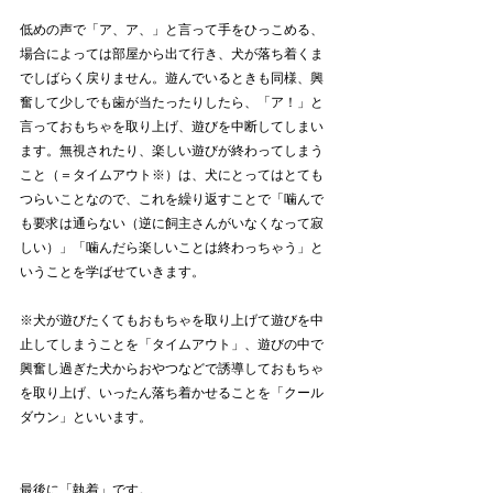
低めの声で「ア、ア、」と言って手をひっこめる、
場合によっては部屋から出て行き、犬が落ち着くま
でしばらく戻りません。遊んでいるときも同様、興
奮して少しでも歯が当たったりしたら、「ア！」と
言っておもちゃを取り上げ、遊びを中断してしまい
ます。無視されたり、楽しい遊びが終わってしまう
こと（＝タイムアウト※）は、犬にとってはとても
つらいことなので、これを繰り返すことで「噛んで
も要求は通らない（逆に飼主さんがいなくなって寂
しい）」「噛んだら楽しいことは終わっちゃう」と
いうことを学ばせていきます。
※犬が遊びたくてもおもちゃを取り上げて遊びを中
止してしまうことを「タイムアウト」、遊びの中で
興奮し過ぎた犬からおやつなどで誘導しておもちゃ
を取り上げ、いったん落ち着かせることを「クール
ダウン」といいます。
最後に「執着」です。