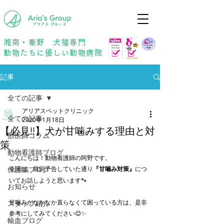
年中無休
予約優先
湘南・秦野 犬猫専門
動物たちに優しい動物病院
記事
全ての記事
アリアスペットクリニック
全ての記事
2020年1月18日
【必見!!】犬が甘噛みする理由と対
獣医師コラム
策
動物看護師ブログ
こんにちは！動物看護師の阿野です。
保護猫ブログ
今回は、前回予告していた通り
『甘噛み対策』
につ
いてお話しようと思います🐾
お知らせ
甘噛みがなかなか直らなくて困っている方は、是非
スタッフ紹介
参考にしてみてください😌✨
輸血ブログ