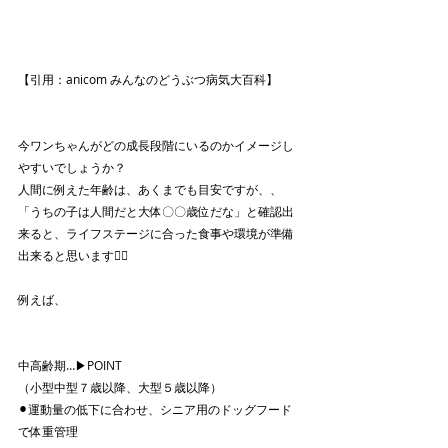
【引用：anicom みんなのどうぶつ病気大百科】
今ワンちゃんがどの成長段階にいるのかイメージし
やすいでしょうか？
人間に例えた年齢は、あくまでも目安ですが、、
「うちの子は人間だと大体〇〇歳位だな」と確認出
来ると、ライフステージに合った食事や環境が準備
出来ると思います👍🏾
例えば、						
中高齢期…▶︎POINT
（小型中型７歳以降、大型５歳以降）
⚫︎運動量の低下に合わせ、シニア用のドッグフード
で体重管理