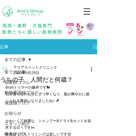
年中無休
予約優先
湘南・秦野 犬猫専門
動物たちに優しい動物病院
記事
全ての記事
アリアスペットクリニック
全ての記事
2023年9月29日
うちの子、人間だと何歳？
獣医師コラム
Branトリマーの藤井です🐩
動物看護師ブログ
日が落ちるのも少しずつ早くなり、風が爽やかに感
じられる季節になりましたね✨🍂
保護猫ブログ
お知らせ
かわいくて綺麗な、シャンプー&ドライ&カットを追
スタッフ紹介
求する日々です✂️
輸血ブログ
何年経ってもトリミングは楽しいです😌