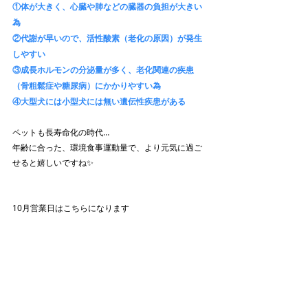
①体が大きく、心臓や肺などの臓器の負担が大きい
為
②代謝が早いので、活性酸素（老化の原因）が発生
しやすい
③成長ホルモンの分泌量が多く、老化関連の疾患
（骨粗鬆症や糖尿病）にかかりやすい為
④大型犬には小型犬には無い遺伝性疾患がある
ペットも長寿命化の時代…
年齢に合った、環境食事運動量で、より元気に過ご
せると嬉しいですね✨
10月営業日はこちらになります