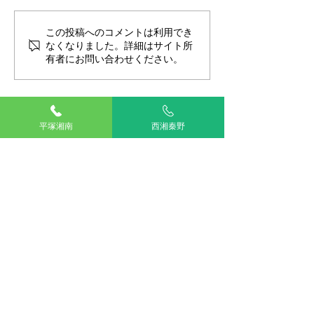
視覚ハウンドに
この投稿へのコメントは利用でき
NEWスタッフ紹介（獣医
なくなりました。詳細はサイト所
師・大塚）
有者にお問い合わせください。
平塚湘南
西湘秦野
TOP
湘南平塚
西湘秦野