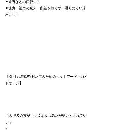
⚫︎歯石などの口腔ケア
⚫︎聴力・視力の衰え→段差を無くす、滑りにくい床
材にetc.
【引用：環境省/飼い主のためのペットフード・ガイ
ドライン】
※大型犬の方が小型犬よりも老いが早いとされてい
ます
☟