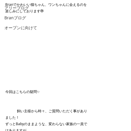
Branでかわいい猫ちゃん、ワンちゃんに会えるのを
アリーブログ
楽しみにしております🏵️
Branブログ
オープンに向けて
今回はこちらの疑問✨					
	飼い主様から時々、ご質問いただく事があり
ました！
ずっとBabyのままような、変わらない家族の一員で
はありますが、、