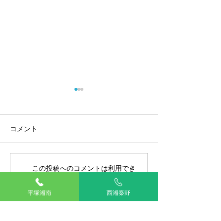
コメント
乗り物酔い
この投稿へのコメントは利用でき
秋こそ本番！マ
なくなりました。詳細はサイト所
怖！
有者にお問い合わせください。
平塚湘南
西湘秦野