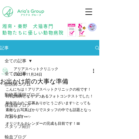
年中無休
予約優先
湘南・秦野 犬猫専門
動物たちに優しい動物病院
記事
全ての記事
アリアスペットクリニック
全ての記事
2022年11月24日
お出かけ前の大事な準備
獣医師コラム
こんにちは！アリアスペットクリニックの桂です！
動物看護師ブログ
8月は恒例となりつつあるフォトコンテストでした！
毎年沢山のご応募ありがとうございます✨とっても
保護猫ブログ
素敵なお写真ばかりでスタッフの中でも話題となっ
お知らせ
ております👀✨
オリジナルカレンダーの完成も目前です！📅
スタッフ紹介
輸血ブログ