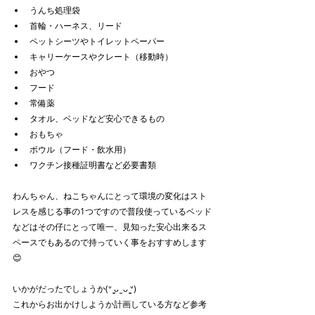
うんち処理袋
首輪・ハーネス、リード
ペットシーツやトイレットペーパー
キャリーケースやクレート（移動時）
おやつ
フード
常備薬
タオル、ベッドなど安心できるもの
おもちゃ
ボウル（フード・飲水用）
ワクチン接種証明書など必要書類
わんちゃん、ねこちゃんにとって環境の変化はスト
レスを感じる事の1つですので普段使っているベッド
などはその仔にとって唯一、見知った安心出来るス
ペースでもあるので持っていく事をおすすめします
😊
いかがだったでしょうか(ᐡ ̳ᴗ ̫ ᴗ ̳ᐡ)
これからお出かけしようか計画している方など参考