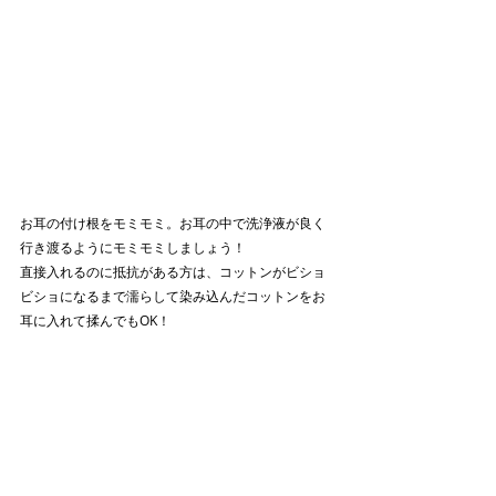
お耳の付け根をモミモミ。お耳の中で洗浄液が良く
行き渡るようにモミモミしましょう！
直接入れるのに抵抗がある方は、コットンがビショ
ビショになるまで濡らして染み込んだコットンをお
耳に入れて揉んでもOK！