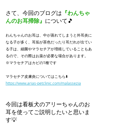
さて、今回のブログは
『わんちゃ
んのお耳掃除』
について🎵
わんちゃんのお耳は、中が蒸れてしまうと外耳炎に
なる子が多く、耳垢が茶色だったり耳だれが出てい
る子は、細菌やマラセチアが増殖していることもあ
るので、その際はお薬が必要な場合があります。
※マラセチアはカビの1種です
マラセチア皮膚炎についてはこちら⬇️
https://www.arias-petclinic.com/malassezia
今回は看板犬のアリーちゃんのお
耳を使ってご説明したいと思いま
す💡