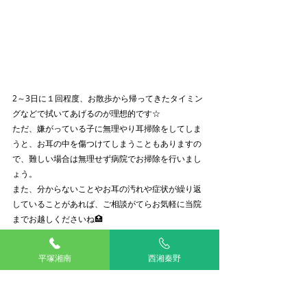
2～3日に１回程度、お散歩から帰ってきたタイミン
グなどで拭いてあげるのが理想的です☆
ただ、嫌がっている子に無理やり耳掃除をしてしま
うと、お耳の中を傷つけてしまうこともありますの
で、難しい場合は無理せず病院でお掃除を行いまし
ょう。
また、分からないことやお耳の汚れや症状が繰り返
していることがあれば、ご相談がてらお気軽に当院
までお越しくださいね🏥
アリアスペットクリニック
平塚湘南
西湘秦野
動物看護師
斎藤
動物看護師ブログ