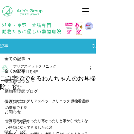
年中無休
予約優先
湘南・秦野 犬猫専門
動物たちに優しい動物病院
記事
全ての記事
アリアスペットクリニック
全ての記事
2019年11月4日
ご自宅でできるわんちゃんのお耳掃
獣医師コラム
除！👂✨
動物看護師ブログ
保護猫ブログ
こんにちは！アリアスペットクリニック 動物看護師
の齋藤です💡
お知らせ
最近雨風が強かったり寒かったりと家から出たくな
スタッフ紹介
い時期になってきましたね😣
輸血ブログ
なので、何か一つ新しい趣味を増やしてみようと思