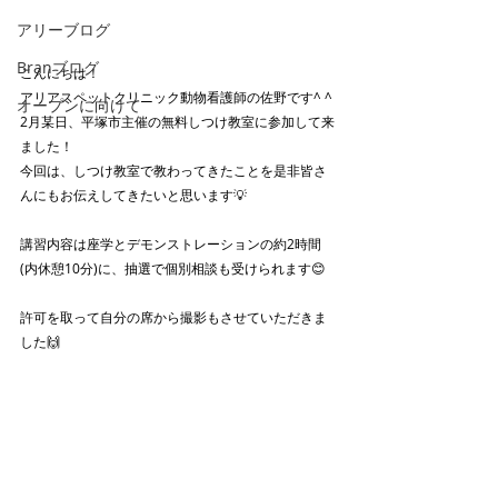
アリーブログ
Branブログ
こんにちは！
アリアスペットクリニック動物看護師の佐野です^ ^
オープンに向けて
2月某日、平塚市主催の無料しつけ教室に参加して来
ました！
今回は、しつけ教室で教わってきたことを是非皆さ
んにもお伝えしてきたいと思います💡
講習内容は座学とデモンストレーションの約2時間
(内休憩10分)に、抽選で個別相談も受けられます😊
許可を取って自分の席から撮影もさせていただきま
した🙌