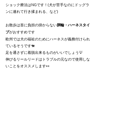
ショック療法はNGです！(犬が苦手なのにドッグラ
ンに連れて行き揉まれる、など)
お散歩は首に負担の掛からない
胴輪・ハーネスタイ
プ
がおすすめです
欧州では犬の福祉のためにハーネスが義務付けられ
ているそうです🦮
足を通さずに着脱出来るものがいいでしょう💡
伸びるリールリードはトラブルの元なので使用しな
いことをオススメします👀