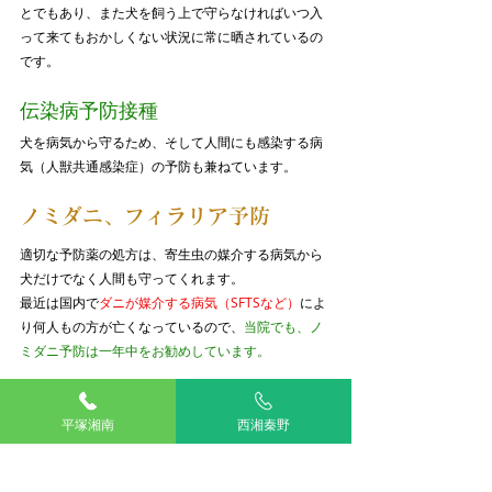
とでもあり、また犬を飼う上で守らなければいつ入
って来てもおかしくない状況に常に晒されているの
です。
伝染病予防接種
犬を病気から守るため、そして人間にも感染する病
気（人獣共通感染症）の予防も兼ねています。
ノミダニ、フィラリア予防
適切な予防薬の処方は、寄生虫の媒介する病気から
犬だけでなく人間も守ってくれます。
最近は国内で
ダニが媒介する病気（SFTSなど）
によ
り何人もの方が亡くなっているので、
当院でも、ノ
ミダニ予防は一年中をお勧めしています。
今なら当院では
春のお得過ぎるキ
平塚湘南
西湘秦野
ャンペーン
をやってますのでぜひ
病院へ💨
キャンペーンの詳しい内容はこちら