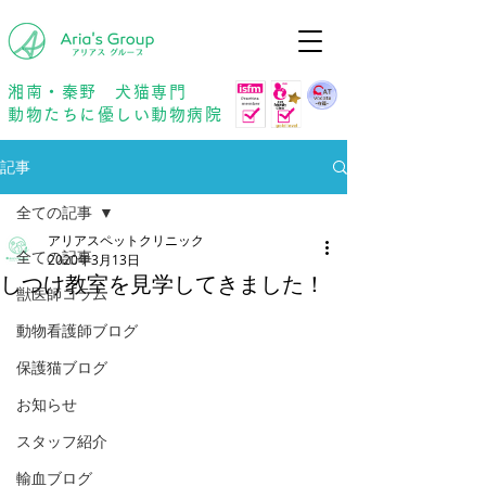
年中無休
予約優先
湘南・秦野 犬猫専門
動物たちに優しい動物病院
記事
全ての記事
アリアスペットクリニック
全ての記事
2020年3月13日
しつけ教室を見学してきました！
獣医師コラム
動物看護師ブログ
保護猫ブログ
お知らせ
スタッフ紹介
輸血ブログ