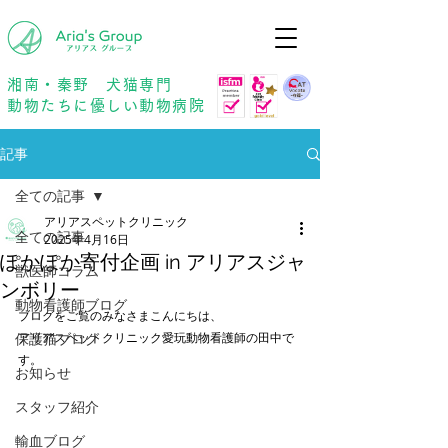
年中無休
予約優先
湘南・秦野 犬猫専門
動物たちに優しい動物病院
記事
全ての記事
アリアスペットクリニック
全ての記事
2025年4月16日
ぽかぽか寄付企画 in アリアスジャ
獣医師コラム
ンボリー
動物看護師ブログ
ブログをご覧のみなさまこんにちは、
保護猫ブログ
アリアスペットクリニック愛玩動物看護師の田中で
す。
お知らせ
スタッフ紹介
輸血ブログ