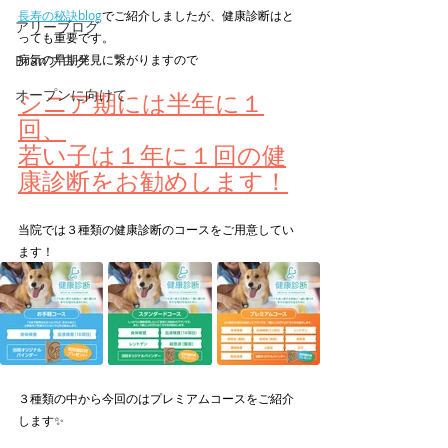
長寿の秘訣blog
でご紹介しましたが、健康診断はと
アリーブログ
っても重要です。
Branブログ
病気の早期発見に繋がりますので
オープンに向けて
シニア期には半年に１
回、
若い子は１年に１回の健
康診断をお勧めします！
当院では３種類の健康診断のコースをご用意してい
ます！
３種類の中から今回のはプレミアムコースをご紹介
します✨