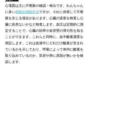
心電図は主に不整脈の確認・検出です。わんちゃん
に多い
僧帽弁閉鎖不全
ですが、それに併発して不整
脈を生じる場合があります。心臓の波形を検査し心
臓に疾患ないかなど検査します。血圧は定期的に測
定することで、心臓の効率や血管壁の弾力性を知る
ことができます。これらと同時に、血中酸素濃度を
測定します。これは血液中にどれだけ酸素が含まれ
ているかを示しており、呼吸によって体内に酸素を
取り込めているのか、気管や肺に原因が無いかを確
認します。