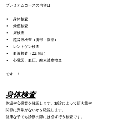
プレミアムコースの内容は
身体検査
糞便検査
尿検査
超音波検査（胸部・腹部）
レントゲン検査
血液検査（22項目）
心電図、血圧、酸素濃度検査
です！！
身体検査
体温や心臓音を確認します。触診によって筋肉量や
関節に異常がないかを確認します。
健康な子でも診察の際には必ず行う検査です。