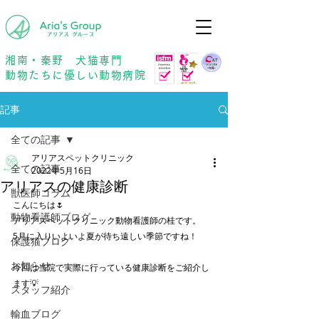
年中無休
予約優先
湘南・秦野 犬猫専門
動物たちに優しい動物病院
記事
全ての記事
アリアスペットクリニック
全ての記事
2022年5月16日
アリアスの健康診断
獣医師コラム
こんにちは🌷
動物看護師ブログ
アリアスペットクリニック動物看護師の桂です。
5月に入りいよいよ夏が待ち遠しい季節ですね！
保護猫ブログ
お知らせ
今回は当院で実際に行っている健康診断をご紹介し
ます💡
スタッフ紹介
輸血ブログ