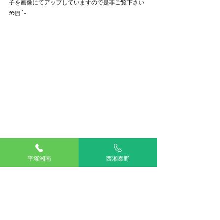
子を画像にてアップしていますので是非ご覧下さい
🤲🏻´-
平塚湘南
西湘秦野
撮影協力　ケン君、ランちゃん
ご協力ありがとうございました‎🐾♡