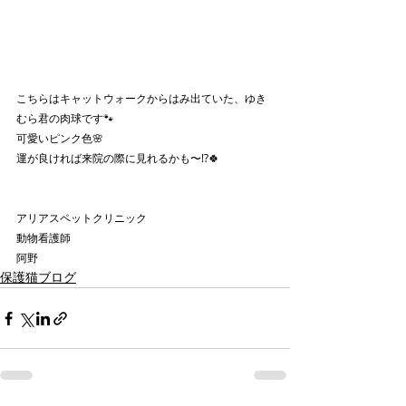
こちらはキャットウォークからはみ出ていた、ゆき
むら君の肉球です🐾
可愛いピンク色🌸
運が良ければ来院の際に見れるかも〜!?🍀
アリアスペットクリニック
動物看護師
阿野
保護猫ブログ