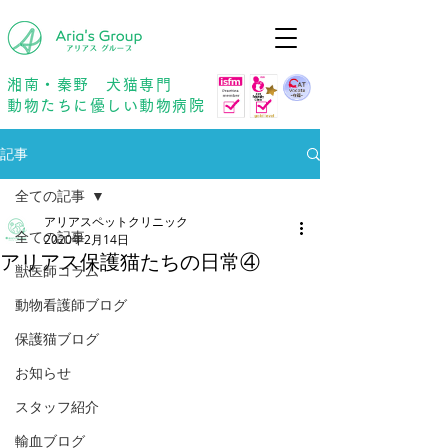
年中無休
予約優先
湘南・秦野 犬猫専門
動物たちに優しい動物病院
記事
全ての記事
アリアスペットクリニック
全ての記事
2020年2月14日
アリアス保護猫たちの日常④
獣医師コラム
動物看護師ブログ
保護猫ブログ
お知らせ
スタッフ紹介
輸血ブログ