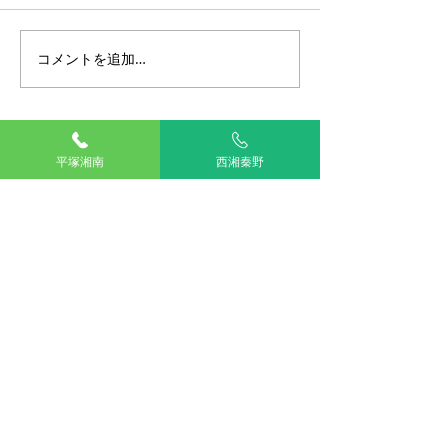
コメントを追加…
保護猫ブログ ダヴィンチ
保護猫ブログ 
編～Vol.5～
編～Vol.4～
TOP
平塚湘南
西湘秦野
湘南平塚
西湘秦野