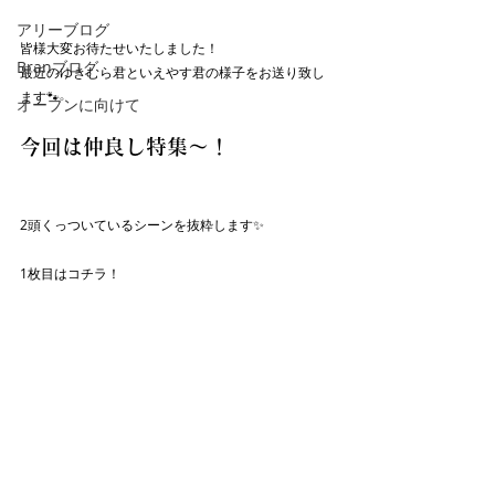
アリーブログ
皆様大変お待たせいたしました！
Branブログ
最近のゆきむら君といえやす君の様子をお送り致し
ます🐾
オープンに向けて
今回は仲良し特集〜！
2頭くっついているシーンを抜粋します✨
1枚目はコチラ！