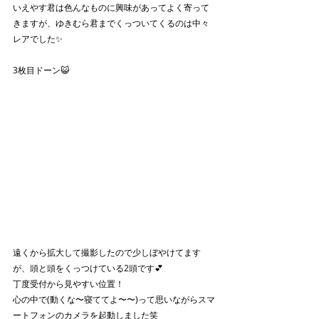
いえやす君は色んなものに興味があってよく寄って
きますが、ゆきむら君までくっついてくるのは中々
レアでした✨
3枚目ドーン😺
遠くから拡大して撮影したので少しぼやけてます
が、頭と頭をくっつけている2頭です💕
丁度受付から見やすい位置！
心の中で(動くな〜寝ててよ〜〜)って思いながらスマ
ートフォンのカメラを起動しました笑