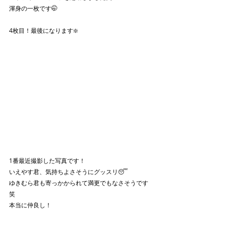
渾身の一枚です🤭
4枚目！最後になります❇️
1番最近撮影した写真です！
いえやす君、気持ちよさそうにグッスリ😴
ゆきむら君も寄っかかられて満更でもなさそうです
笑
本当に仲良し！