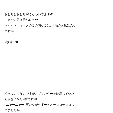
おしりとおしりがくっついてます💕
いえやす君は舌ペロも👅
キャットウォークのこの隅っこは、2頭のお気に入り
です🥰
2枚目〜🕊
くっついてないですが、プリンターを使用していた
ら覗きに来た2頭です😂
｢ニャーニャー｣言いながらずーっとチョロチョロし
てました笑