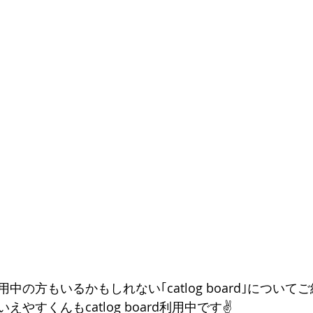
中の方もいるかもしれない｢catlog board｣について
やすくんもcatlog board利用中です✌️