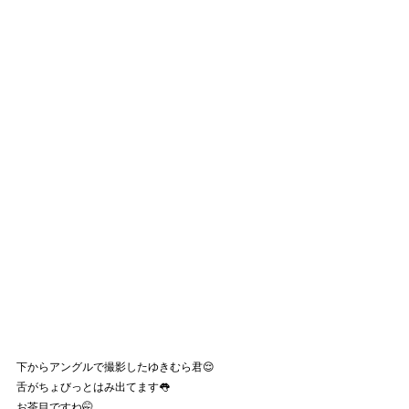
下からアングルで撮影したゆきむら君😌
舌がちょびっとはみ出てます👅
お茶目ですね🤭