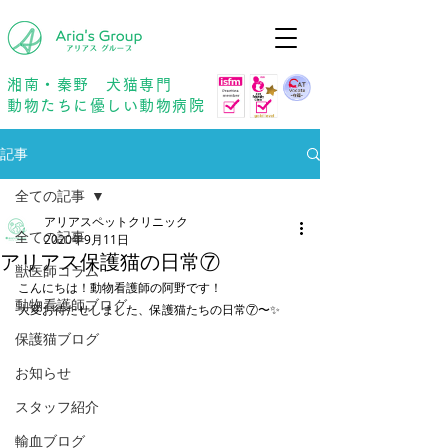
年中無休
予約優先
湘南・秦野 犬猫専門
動物たちに優しい動物病院
記事
全ての記事
アリアスペットクリニック
全ての記事
2020年9月11日
アリアス保護猫の日常⑦
獣医師コラム
こんにちは！動物看護師の阿野です！
動物看護師ブログ
大変お待たせしました、保護猫たちの日常⑦〜✨
保護猫ブログ
お知らせ
スタッフ紹介
輸血ブログ