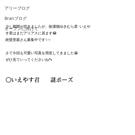
アリーブログ
Branブログ
少し期間が空きましたが、保護猫ゆきむら君･いえや
オープンに向けて
す君はまだアリアスに居ます😂
絶賛里親さん募集中です✨✨
さて今回も可愛い写真を用意してきました😁
ぜひ見ていってくださいね🐾
〇いえやす君     謎ポーズ