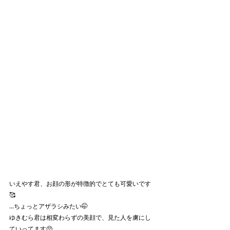
いえやす君、お顔の形が特徴的でとても可愛いです
🥰
…ちょっとアザラシみたい🤭
ゆきむら君は相変わらずの美顔で、見た人を虜にし
ていってます🥺