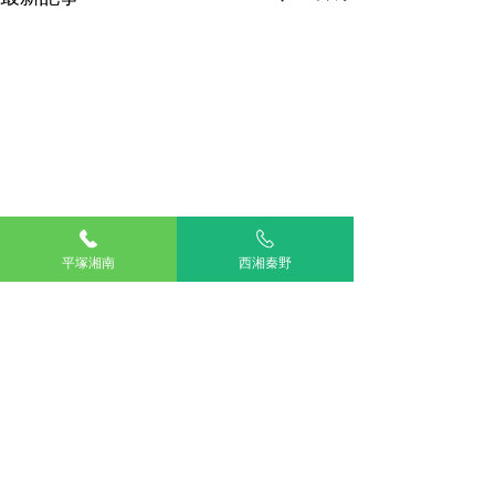
平塚湘南
西湘秦野
コメント