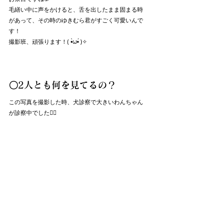
毛繕い中に声をかけると、舌を出したまま固まる時
があって、その時のゆきむら君がすごく可愛いんで
す！
撮影班、頑張ります！( •̀ω•́ )✧
〇2人とも何を見てるの？
この写真を撮影した時、犬診察で大きいわんちゃん
が診察中でした🐕‍🦺