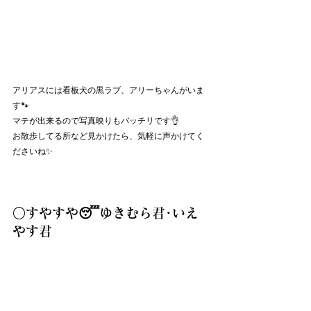
アリアスには看板犬の黒ラブ、アリーちゃんがいま
す🐾
マテが出来るので写真映りもバッチリです👌
お散歩してる所など見かけたら、気軽に声かけてく
ださいね✨
○すやすや😴ゆきむら君･いえ
やす君