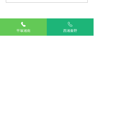
ャンペーン』
TOP
平塚湘南
西湘秦野
湘南平塚
西湘秦野
アリアスペットクリニック湘南平塚
電話：
0463-55-2121
住所：神奈川県平塚市四之宮５丁目２８−１１
お車をご利用の場合