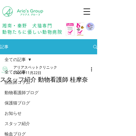
年中無休
予約優先
湘南・秦野 犬猫専門
動物たちに優しい動物病院
記事
全ての記事
アリアスペットクリニック
全ての記事
2020年11月22日
スタッフ紹介 動物看護師 桂摩奈
獣医師コラム
動物看護師ブログ
保護猫ブログ
お知らせ
スタッフ紹介
輸血ブログ