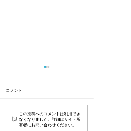
コメント
この投稿へのコメントは利用でき
『雨でも猛暑でもおうち
うちの子と備え
なくなりました。詳細はサイト所
で大満足！7月限定「フィ
備え～災害から
有者にお問い合わせください。
ードバック付き🐾知育キ
るために～