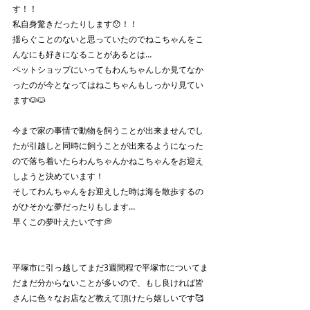
す！！
私自身驚きだったりします😯！！
揺らぐことのないと思っていたのでねこちゃんをこ
んなにも好きになることがあるとは…
ペットショップにいってもわんちゃんしか見てなか
ったのが今となってはねこちゃんもしっかり見てい
ます🐶🐱
今まで家の事情で動物を飼うことが出来ませんでし
たが引越しと同時に飼うことが出来るようになった
ので落ち着いたらわんちゃんかねこちゃんをお迎え
しようと決めています！
そしてわんちゃんをお迎えした時は海を散歩するの
がひそかな夢だったりもします…
早くこの夢叶えたいです💭
平塚市に引っ越してまだ3週間程で平塚市についてま
だまだ分からないことが多いので、もし良ければ皆
さんに色々なお店など教えて頂けたら嬉しいです🥰