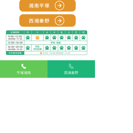
湘南平塚
西湘秦野
アリアスペットクリニック湘南平塚
電話：
0463-55-2121
平塚湘南
西湘秦野
住所：神奈川県平塚市四之宮５丁目２８−１１
お車をご利用の場合
駐車場：敷地内に5台分完備
公共交通機関をご利用の場合
神奈川交通バス ふじみ園前 下車すぐ