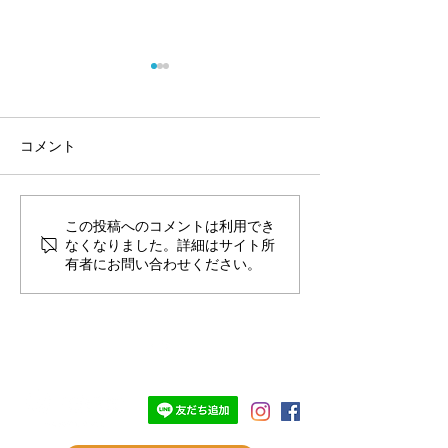
コメント
この投稿へのコメントは利用でき
ウクライナのペット救援
『ウクライナの
なくなりました。詳細はサイト所
募金：寄付のご報告
援募金』プロジ
有者にお問い合わせください。
の支援のお願い
TOP