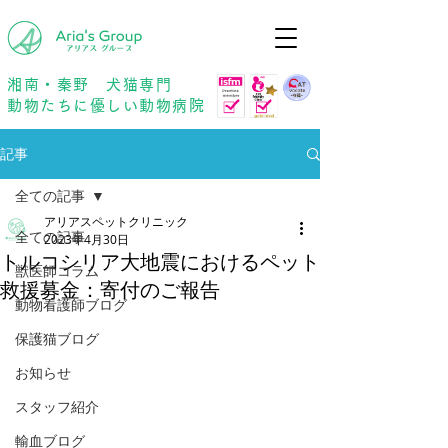
年中無休
予約優先
湘南・秦野 犬猫専門
動物たちに優しい動物病院
記事
全ての記事
アリアスペットクリニック
全ての記事
2023年4月30日
トルコシリア大地震におけるペット
獣医師コラム
救援募金：寄付のご報告
動物看護師ブログ
保護猫ブログ
お知らせ
スタッフ紹介
輸血ブログ