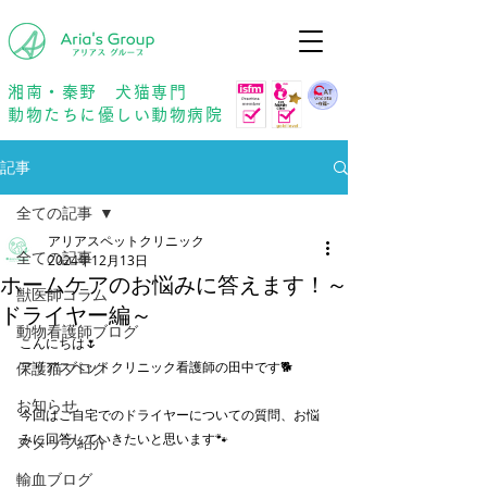
年中無休
予約優先
湘南・秦野 犬猫専門
動物たちに優しい動物病院
記事
全ての記事
アリアスペットクリニック
全ての記事
2024年12月13日
ホームケアのお悩みに答えます！～
獣医師コラム
ドライヤー編～
動物看護師ブログ
こんにちは🌷
保護猫ブログ
アリアスペットクリニック看護師の田中です🐕
お知らせ
今回はご自宅でのドライヤーについての質問、お悩
みに回答していきたいと思います🐾
スタッフ紹介
輸血ブログ