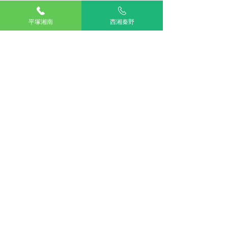
ブラッシングの
この投稿へのコメントは利用でき
スキンケアキャンペーン
平塚湘南
西湘秦野
なくなりました。詳細はサイト所
のご案内
有者にお問い合わせください。
TOP
湘南平塚
西湘秦野