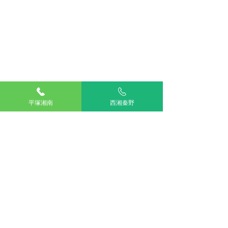
平塚湘南
西湘秦野
コメント
新医療機器の導
この投稿へのコメントは利用でき
Dental Health Day 始ま