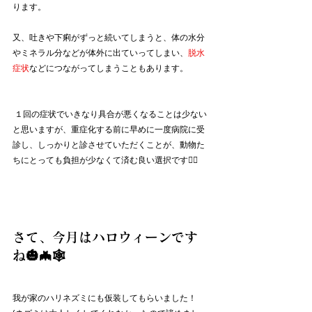
ります。
又、吐きや下痢がずっと続いてしまうと、体の水分
やミネラル分などが体外に出ていってしまい、
脱水
症状
などにつながってしまうこともあります。
 １回の症状でいきなり具合が悪くなることは少ない
と思いますが、重症化する前に早めに一度病院に受
診し、しっかりと診させていただくことが、動物た
ちにとっても負担が少なくて済む良い選択です🙇‍♀
さて、今月はハロウィーンです
ね🎃🦇🕸
我が家のハリネズミにも仮装してもらいました！