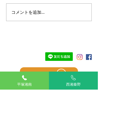
コメントを追加…
『雨でも猛暑でもおうち
うちの子と備え
で大満足！7月限定「フィ
備え～災害から
ードバック付き🐾知育キ
るために～
ャンペーン』
TOP
湘南平塚
平塚湘南
西湘秦野
西湘秦野
アリアスペットクリニック湘南平塚