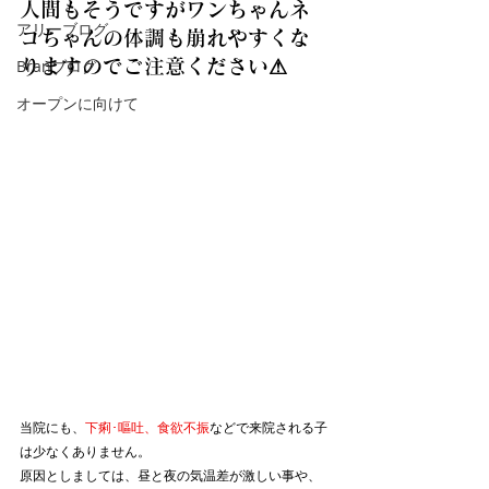
人間もそうですがワンちゃんネ
アリーブログ
コちゃんの体調も崩れやすくな
Branブログ
りますのでご注意ください⚠
オープンに向けて
当院にも、
下痢･嘔吐、食欲不振
などで来院される子
は少なくありません。
原因としましては、昼と夜の気温差が激しい事や、