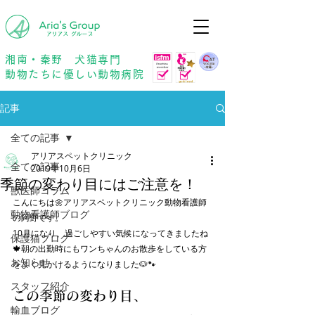
年中無休
予約優先
湘南・秦野 犬猫専門
動物たちに優しい動物病院
記事
全ての記事
アリアスペットクリニック
全ての記事
2019年10月6日
季節の変わり目にはご注意を！
獣医師コラム
こんにちは🌼アリアスペットクリニック動物看護師
動物看護師ブログ
の阿野です。
10月になり、過ごしやすい気候になってきましたね
保護猫ブログ
🍁朝の出勤時にもワンちゃんのお散歩をしている方
お知らせ
をよく見かけるようになりました🐶🐾
スタッフ紹介
この季節の変わり目、
輸血ブログ