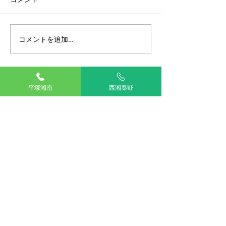
コメントを追加…
令和8年熊本地震 災害救
獣医師ユニフォ
助犬派遣・被災ペット支
新しました
援募金プロジェクト
平塚湘南
西湘秦野
TOP
湘南平塚
西湘秦野