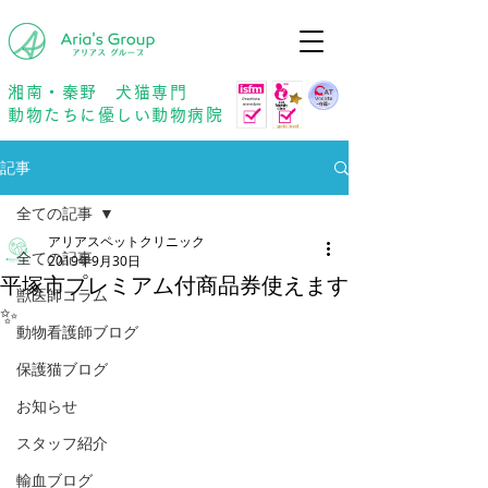
年中無休
予約優先
湘南・秦野 犬猫専門
動物たちに優しい動物病院
記事
全ての記事
アリアスペットクリニック
全ての記事
2019年9月30日
平塚市プレミアム付商品券使えます
獣医師コラム
✨
動物看護師ブログ
保護猫ブログ
お知らせ
スタッフ紹介
輸血ブログ