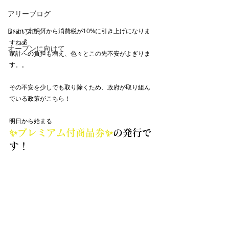
アリーブログ
Branブログ
いよいよ明日から消費税が10%に引き上げになりま
すね💰
オープンに向けて
家計への負担も増え、色々とこの先不安がよぎりま
す。。
その不安を少しでも取り除くため、政府が取り組ん
でいる政策がこちら！
明日から始まる
✨プレミアム付商品券✨
の発行で
す！