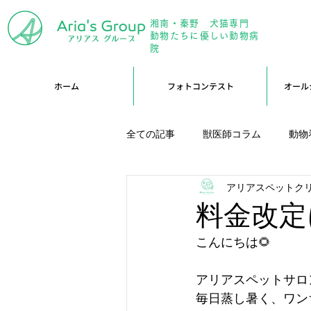
湘南・秦野 犬猫専門
年中無
動物たちに優しい動物病
院
ホーム
フォトコンテスト
オール
全ての記事
獣医師コラム
動物
アリアスペットク
アリーブログ
Branブログ
料金改定
こんにちは🌻
アリアスペットサロ
毎日蒸し暑く、ワン