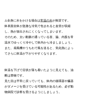
⚠️全身に水をかける場合は
常温の水
が推奨です。
体表面全体が急激な冷気で包まれると血管が収縮
し、熱が放出されにくくなってしまいます。
そのため、太い動脈の通っている首、脇、内股を常
温水でゆっくり冷やして体内から冷ましましょう。
また、扇風機やうちわで風を送ると、気化熱によっ
てさらに体温が下がりやすくなります。
体温を下げて症状が落ち着いたように見えても、油
断は禁物です。
見た目は平常に戻っていても、体内の循環器や臓器
がダメージを受けている可能性があるため、必ず動
物病院で診察を受けるようにしましょう。