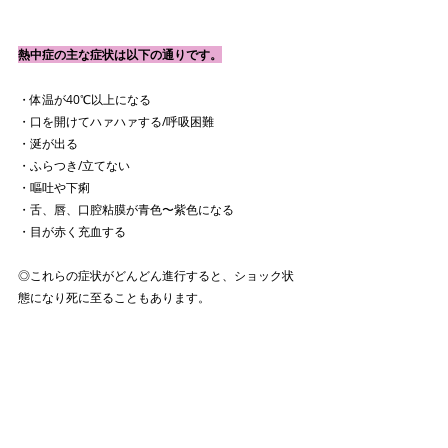
熱中症の主な症状は以下の通りです。
・体温が40℃以上になる
・口を開けてハァハァする/呼吸困難
・涎が出る
・ふらつき/立てない
・嘔吐や下痢
・舌、唇、口腔粘膜が青色〜紫色になる
・目が赤く充血する
◎これらの症状がどんどん進行すると、ショック状
態になり死に至ることもあります。