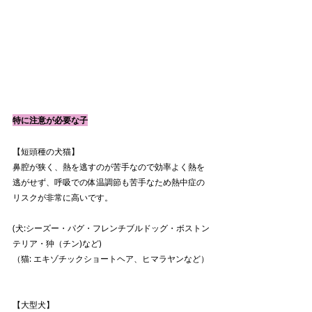
特に注意が必要な子
【短頭種の犬猫】
鼻腔が狭く、熱を逃すのが苦手なので効率よく熱を
逃がせず、呼吸での体温調節も苦手なため熱中症の
リスクが非常に高いです。
(犬:シーズー・パグ・フレンチブルドッグ・ボストン
テリア・狆（チン)など)
（猫: エキゾチックショートヘア、ヒマラヤンなど）
【大型犬】