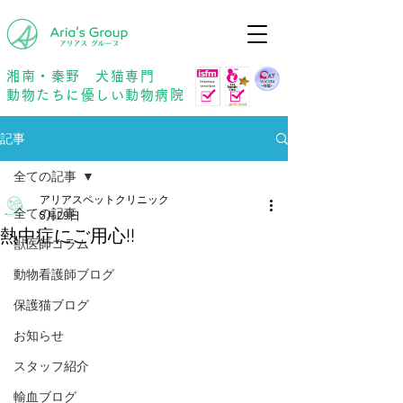
年中無休
予約優先
湘南・秦野 犬猫専門
動物たちに優しい動物病院
記事
全ての記事
アリアスペットクリニック
全ての記事
5月29日
熱中症にご用心!!
獣医師コラム
動物看護師ブログ
保護猫ブログ
お知らせ
スタッフ紹介
輸血ブログ