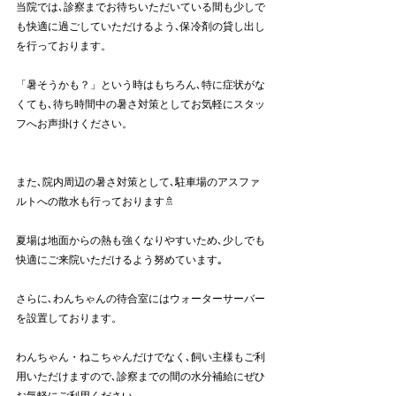
当院では､診察までお待ちいただいている間も少しで
も快適に過ごしていただけるよう､保冷剤の貸し出し
を行っております。
「暑そうかも？」という時はもちろん､特に症状がな
くても､待ち時間中の暑さ対策としてお気軽にスタッ
フへお声掛けください。
また､院内周辺の暑さ対策として､駐車場のアスファ
ルトへの散水も行っております🚿
夏場は地面からの熱も強くなりやすいため､少しでも
快適にご来院いただけるよう努めています｡
さらに､わんちゃんの待合室にはウォーターサーバー
を設置しております。
わんちゃん・ねこちゃんだけでなく､飼い主様もご利
用いただけますので､診察までの間の水分補給にぜひ
お気軽にご利用ください。