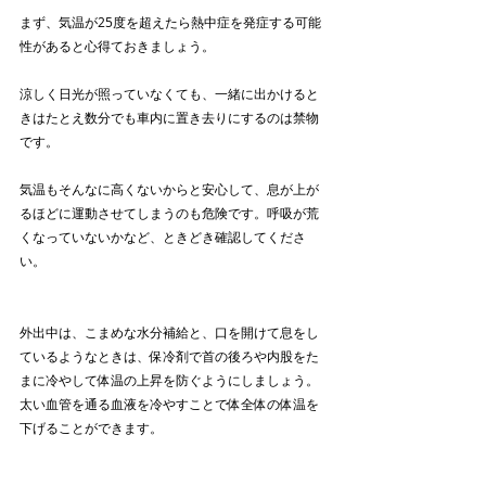
まず、気温が25度を超えたら熱中症を発症する可能
性があると心得ておきましょう。
涼しく日光が照っていなくても、一緒に出かけると
きはたとえ数分でも車内に置き去りにするのは禁物
です。
気温もそんなに高くないからと安心して、息が上が
るほどに運動させてしまうのも危険です。呼吸が荒
くなっていないかなど、ときどき確認してくださ
い。
外出中は、こまめな水分補給と、口を開けて息をし
ているようなときは、保冷剤で首の後ろや内股をた
まに冷やして体温の上昇を防ぐようにしましょう。
太い血管を通る血液を冷やすことで体全体の体温を
下げることができます。