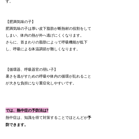
す。
【肥満気味の子】
肥満気味の子は厚い皮下脂肪が断熱材の役割をして
しまい、体内の熱が外へ逃げにくくなります。
さらに、首まわりの脂肪によって呼吸機能が低下
し、呼吸による体温調節が難しくなります。
【循環器、呼吸器官の弱い子】
暑さを逃がすための呼吸や体内の循環が乱れること
が大きな負担になり重症化しやすいです。
では、熱中症の予防法は?
熱中症は、知識を得て対策することでほとんどが
予
防できます。