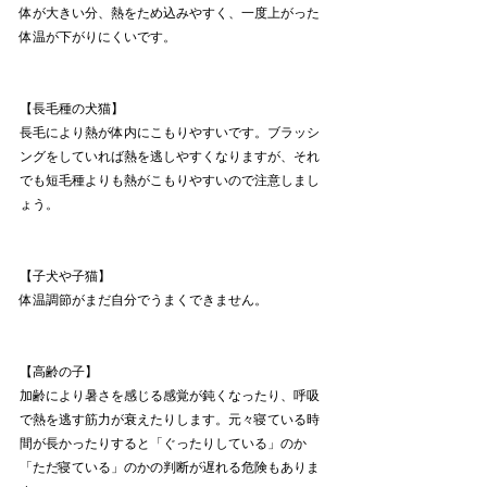
体が大きい分、熱をため込みやすく、一度上がった
体温が下がりにくいです。
【長毛種の犬猫】
長毛により熱が体内にこもりやすいです。ブラッシ
ングをしていれば熱を逃しやすくなりますが、それ
でも短毛種よりも熱がこもりやすいので注意しまし
ょう。
【子犬や子猫】
体温調節がまだ自分でうまくできません。
【高齢の子】
加齢により暑さを感じる感覚が鈍くなったり、呼吸
で熱を逃す筋力が衰えたりします。元々寝ている時
間が長かったりすると「ぐったりしている」のか
「ただ寝ている」のかの判断が遅れる危険もありま