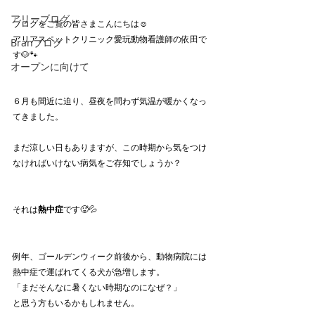
アリーブログ
ブログをご覧の皆さまこんにちは☺️
アリアスペットクリニック愛玩動物看護師の依田で
Branブログ
す🐶🐾
オープンに向けて
６月も間近に迫り、昼夜を問わず気温が暖かくなっ
てきました。
まだ涼しい日もありますが、この時期から気をつけ
なければいけない病気をご存知でしょうか？
それは
熱中症
です🥵💦
例年、ゴールデンウィーク前後から、動物病院には
熱中症で運ばれてくる犬が急増します。
「まだそんなに暑くない時期なのになぜ？」
と思う方もいるかもしれません。