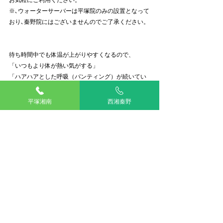
※､ウォーターサーバーは平塚院のみの設置となって
おり､秦野院にはございませんのでご了承ください。
待ち時間中でも体温が上がりやすくなるので、
「いつもより体が熱い気がする」
「ハアハアとした呼吸（パンティング）が続いてい
る」
など､気になる様子が見られた場合は､遠慮なくスタ
平塚湘南
西湘秦野
ッフまでお声がけください！
大切なご家族を守るためには、早めの対応がとても
重要です。
ぜひ愛犬・愛猫と、熱中症知らずの心地よい日々
を、楽しめますように。
アリアスペットクリニック
愛玩動物看護師　依田