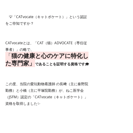
　💡「CATvocate（キャトボケート）」という認証
をご存知ですか？
CATvocateとは、「CAT（猫）ADVOCATE（専任従
事者）」の略で、
「
猫の健康と心のケアに特化し
た専門家」
であることを証明する資格です
🎓
この度、当院の愛玩動物看護師 の長﨑（主に秦野院
勤務）と小橋（主に平塚院勤務）が、ねこ医学会
（JSFM）認定の「CATvocate（キャトボケート）」 
資格を取得しました✨