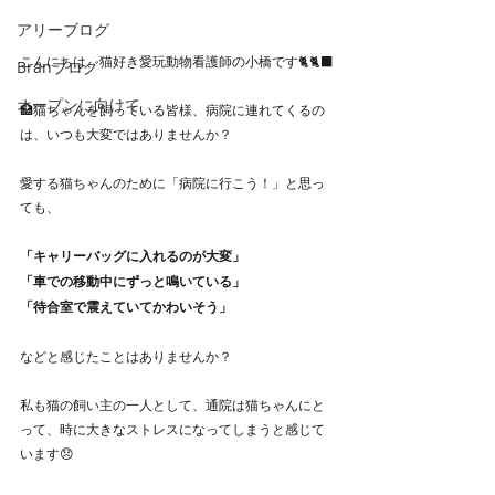
アリーブログ
こんにちは、猫好き愛玩動物看護師の小橋です🐈🐈‍⬛
Branブログ
オープンに向けて
🏥猫ちゃんを飼っている皆様、病院に連れてくるの
は、いつも大変ではありませんか？
愛する猫ちゃんのために「病院に行こう！」と思っ
ても、
「キャリーバッグに入れるのが大変」
「車での移動中にずっと鳴いている」
「待合室で震えていてかわいそう」
などと感じたことはありませんか？
私も猫の飼い主の一人として、通院は猫ちゃんにと
って、時に大きなストレスになってしまうと感じて
います😞