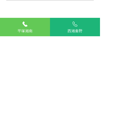
TOP
平塚湘南
西湘秦野
湘南平塚
西湘秦野
アリアスペットクリニック湘南平塚
電話：
0463-55-2121
住所：神奈川県平塚市四之宮５丁目２８−１１
お車をご利用の場合