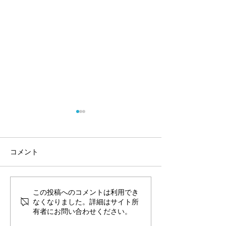
コメント
この投稿へのコメントは利用でき
NEWスタッフ紹介愛玩動
NEWスタッフ
なくなりました。詳細はサイト所
物看護師・長﨑
動物看護師・小
有者にお問い合わせください。