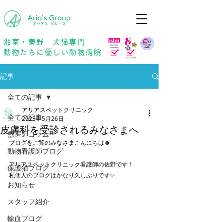
年中無休
予約優先
湘南・秦野 犬猫専門
動物たちに優しい動物病院
記事
全ての記事
アリアスペットクリニック
全ての記事
2023年5月26日
皮膚科を受診されるみなさまへ
獣医師コラム
ブログをご覧のみなさまこんにちは☻
動物看護師ブログ
アリアスペットクリニック看護師の佐野です！
保護猫ブログ
私個人のブログはかなり久しぶりです✨
お知らせ
スタッフ紹介
輸血ブログ