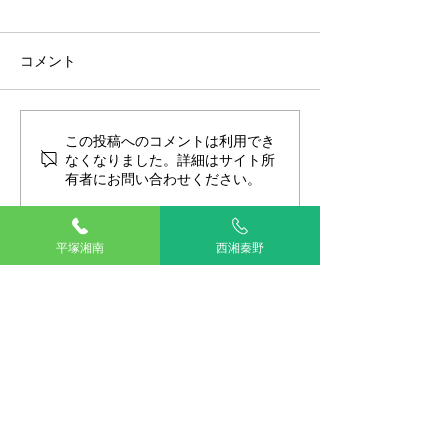
コメント
ヒトとイヌの皮膚の違い
この投稿へのコメントは利用でき
犬猫のスキンケ
なくなりました。詳細はサイト所
湿』が重要！
有者にお問い合わせください。
平塚湘南
西湘秦野
TOP
湘南平塚
西湘秦野