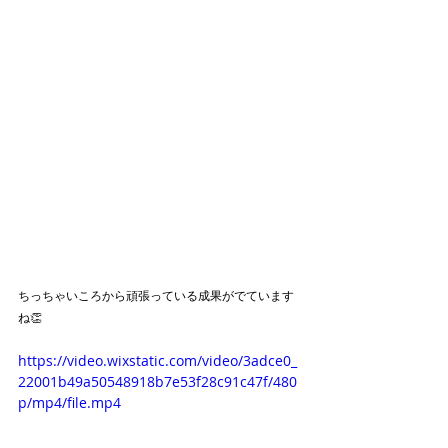
ちっちゃいころから頑張っている成果がでています
ね👏
https://video.wixstatic.com/video/3adce0_
22001b49a50548918b7e53f28c91c47f/480
p/mp4/file.mp4