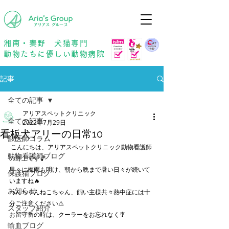
年中無休
予約優先
湘南・秦野 犬猫専門
動物たちに優しい動物病院
記事
全ての記事
アリアスペットクリニック
全ての記事
2022年7月29日
看板犬アリーの日常10
獣医師コラム
 こんにちは、アリアスペットクリニック動物看護師
動物看護師ブログ
の野上です🏀
早々に梅雨も明け、朝から晩まで暑い日々が続いて
保護猫ブログ
いますね🔥
お知らせ
わんちゃんねこちゃん、飼い主様共々熱中症には十
分ご注意ください⚠️
スタッフ紹介
お留守番の時は、クーラーをお忘れなく🎐
輸血ブログ