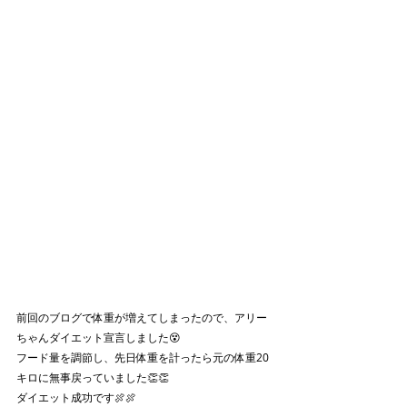
前回のブログで体重が増えてしまったので、アリー
ちゃんダイエット宣言しました😵
フード量を調節し、先日体重を計ったら元の体重20
キロに無事戻っていました👏👏
ダイエット成功です🍖🍖