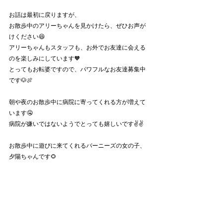
お話は最初に戻りますが、
お散歩中のアリーちゃんを見かけたら、ぜひお声が
けください😆
アリーちゃんもスタッフも、お外でお友達に会える
のを楽しみにしています🧡
とってもお転婆ですので、パワフルなお友達募集中
です🐶🍖
朝や夜のお散歩中に病院に寄ってくれる方が増えて
います🤤
病院が嫌いではないようでとっても嬉しいです✌️✌️
お散歩中に遊びに来てくれるバーニーズの女の子、
夕陽ちゃんです🌻