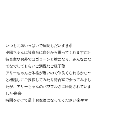
いつも元気いっぱいで病院もだいすき✌️
夕陽ちゃんは診察台に自分から乗ってくれます👏✨
待合室やお外ではゴローンと横になり、みんなにな
でなでしてもらいご満悦なご様子🥰
アリーちゃんと体格が近いので仲良くなれるかな〜
と柵越しにご挨拶してみたり待合室で会ってみまし
たが、アリーちゃんのパワフルさに圧倒されていま
した😂😂
時間をかけて是非お友達になってください😭🧡🧡