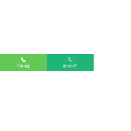
平塚湘南
西湘秦野
最近待合室に遮熱フィルムを貼りました。
時間帯で鏡のようになり、内外の様子が見えづらい
ので外から合図を頂いても気付けない場合がござい
ます😭が、日中は快適にお過ごしいただけると思い
ます🏝