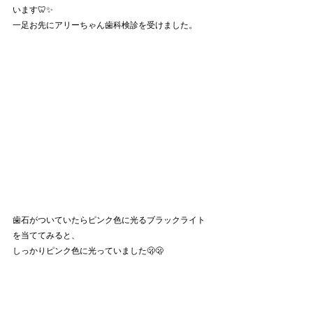
います🦷✨
一足お先にアリーちゃん歯科検診を受けました。
歯石がついていたらピンク色に光るブラックライト
を当ててみると、
しっかりピンク色に光っていました🫢🫢