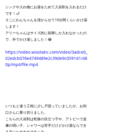
シンクや入れ物にお湯をためて入浴剤を入れるだけ
です！🛁
そこにわんちゃんを浸からせて10分間くらいかけ湯
します！
アリーちゃんはサイズ的に前脚しか入れなかったの
で、外でかけ湯しました！😂
https://video.wixstatic.com/video/3adce0_
02edcb076e4749489e2c39de9c0591d1/48
0p/mp4/file.mp4
いつもと違う工程に少し戸惑っていましたが、お利
口さんに乗り切りました。
こちらの入浴剤は乾燥の目立つ子や、アトピーで皮
膚の弱い子、シャワーは苦手だけどかけ湯ならでき
る子におすすめです！👍