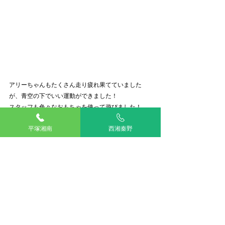
アリーちゃんもたくさん走り疲れ果てていました
が、青空の下でいい運動ができました！
スタッフも色々なおもちゃを使って遊びました！
あっという間に疲れてしまい、体力の衰えを感じま
平塚湘南
西湘秦野
した😂😂
大型犬のお友達がいたので遊ぼうと試みましたが、
勢いが凄すぎてお友達がひいてしまっていました😂
😂😂
飼い主様方にはたくさん可愛がってもらい、ご満悦
でした🥺️❣️❣️
花🌸より団子🍡のアリーちゃんでした😆