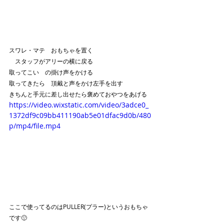
スワレ・マテ　おもちゃを置く
　スタッフがアリーの横に戻る　
取ってこい　の掛け声をかける
取ってきたら　頂戴と声をかけ左手を出す
きちんと手元に差し出せたら褒めておやつをあげる
https://video.wixstatic.com/video/3adce0_
1372df9c09bb411190ab5e01dfac9d0b/480
p/mp4/file.mp4
ここで使ってるのはPULLER(プラー)というおもちゃ
です🙂