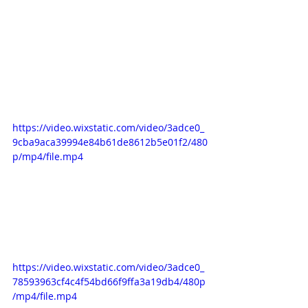
https://video.wixstatic.com/video/3adce0_
9cba9aca39994e84b61de8612b5e01f2/480
p/mp4/file.mp4
https://video.wixstatic.com/video/3adce0_
78593963cf4c4f54bd66f9ffa3a19db4/480p
/mp4/file.mp4