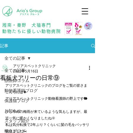
年中無休
予約優先
湘南・秦野 犬猫専門
動物たちに優しい動物病院
記事
全ての記事
アリアスペットクリニック
全ての記事
2022年5月16日
看板犬アリーの日常⑨
獣医師コラム
アリアスペットクリニックのブログをご覧の皆さま
動物看護師ブログ
こんちには🍀
アリアスペットクリニック動物看護師の野上です🐘
保護猫ブログ
お知らせ
少し早めの梅雨が来ているような気もしますが、最
近一気に暖かくなりましたね🌞
スタッフ紹介
私は気分転換で2年ぶり？くらいに髪の毛をバッサリ
輸血ブログ
切りました✂️