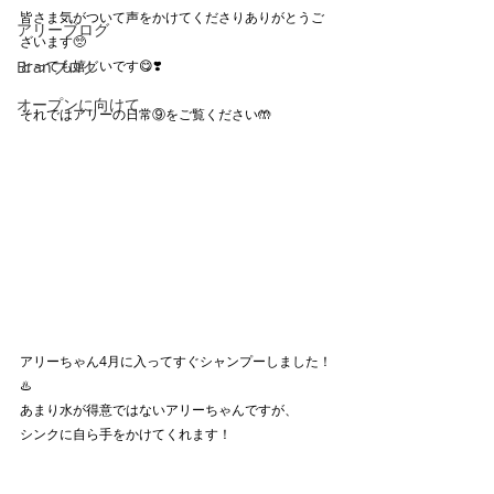
皆さま気がついて声をかけてくださりありがとうご
アリーブログ
ざいます🥺
Branブログ
とっても嬉しいです😋❣️　
オープンに向けて
それではアリーの日常⑨をご覧ください🤲
アリーちゃん4月に入ってすぐシャンプーしました！
♨️
あまり水が得意ではないアリーちゃんですが、
シンクに自ら手をかけてくれます！