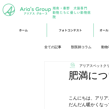
湘南・秦野 犬猫専門
年中無
動物たちに優しい動物病
院
ホーム
フォトコンテスト
オール
全ての記事
獣医師コラム
動物
アリアスペットク
アリーブログ
Branブログ
肥満につ
こんにちは、アリアス
だんだん暖かくなっ