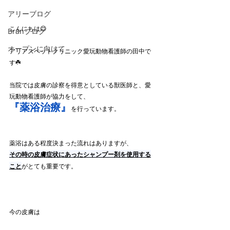
アリーブログ
こんにちは😊
Branブログ
オープンに向けて
アリアスペットクリニック愛玩動物看護師の田中で
す☘️
当院では皮膚の診察を得意としている獣医師と、愛
玩動物看護師が協力をして、
『薬浴治療』
を行っています。
薬浴はある程度決まった流れはありますが、
その時の皮膚症状にあったシャンプー剤を使用する
こと
がとても重要です。
今の皮膚は