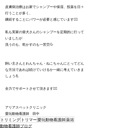
皮膚病治療はお家でシャンプーや保湿、投薬を日々
行うことが多く、
継続することにパワーが必要と感じています🙂‍↕️
私も実家の柴犬さんのシャンプーを定期的に行って
いましたが
洗うのも、乾かすのも一苦労💦
飼い主さんとわんちゃん・ねこちゃんにとってどん
な方法であれば続けていけるか一緒に考えていきま
しょう💪
全力でサポートさせて頂きます❤️‍🔥
アリアスペットクリニック
愛玩動物看護師　田中
トリミング
トリマー
愛玩動物看護師
薬浴
動物看護師ブログ