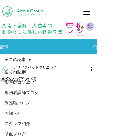
年中無休
予約優先
湘南・秦野 犬猫専門
動物たちに優しい動物病院
記事
全ての記事
アリアスペットクリニック
全ての記事
2月14日
薬浴の流れ🫧
獣医師コラム
動物看護師ブログ
保護猫ブログ
お知らせ
スタッフ紹介
輸血ブログ