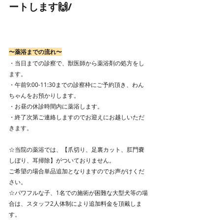
ートします🙌/
〜薬浴までの流れ〜
・当日までの診察で、獣医師から薬浴剤の処方をし
ます。
・午前9:00-11:30までの診察枠にご予約頂き、わん
ちゃんをお預かりします。
・お昼の休診時間内に薬浴します。
・終了次第ご連絡しますのでお迎えにお越しいただ
きます。
☆当院の薬浴では、【爪切り、足裏カット、肛門嚢
しぼり、耳掃除】がついておりません。
ご希望の場合単品追加となりますのでお声がけくだ
さい。
☆パワフルな子、1名での施術が困難な大型犬等の場
合は、スタッフ2人体制により追加料金を頂戴しま
す。