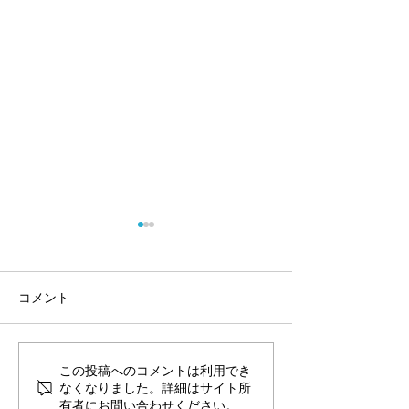
コメント
犬の血液型のお
この投稿へのコメントは利用でき
肥満は寿命が2年縮まる？
なくなりました。詳細はサイト所
～8月キャンペーンのご案
有者にお問い合わせください。