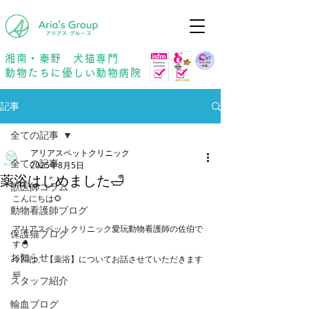
年中無休
予約優先
湘南・秦野 犬猫専門
動物たちに優しい動物病院
記事
全ての記事
アリアスペットクリニック
全ての記事
2025年8月5日
薬浴はじめました🛁
獣医師コラム
こんにちは🌻
動物看護師ブログ
アリアスペットクリニック愛玩動物看護師の佐伯で
保護猫ブログ
す🐣
お知らせ
今回は、【薬浴】についてお話させていただきます
🛀
スタッフ紹介
輸血ブログ