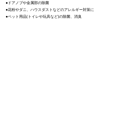
●ドアノブや金属部の除菌
●花粉やダニ、ハウスダストなどのアレルギー対策に
●ペット用品(トイレや玩具など)の除菌、消臭