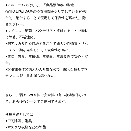
●
アルコールではなく、「食品添加物の塩素
(WHO,EPA,FDA等の検査機関をクリアしている)を複
合的に配合することで安定して保存性を高めた」除
菌スプレー。
●ウイルス、細菌、バクテリアと接触することで瞬時
に除菌、不活性化。
●弱アルカリ性を持続することで発ガン性物質トリハ
ロメタン類を発生しにくく安全性が高い。
●無味、無臭、無揮発、無漂白、無腐食性で安心・安
全。
●水溶性液体の弱アルカリ性なので、酸化分解せずス
テンレス製、貴金属も錆びない。
さらに、弱アルカリ性で安全性の高い水溶液体なの
で、あらゆるシーンでご使用できます。
使用用途としては、
●空間除菌、消臭
●マスクや衣類などの除菌