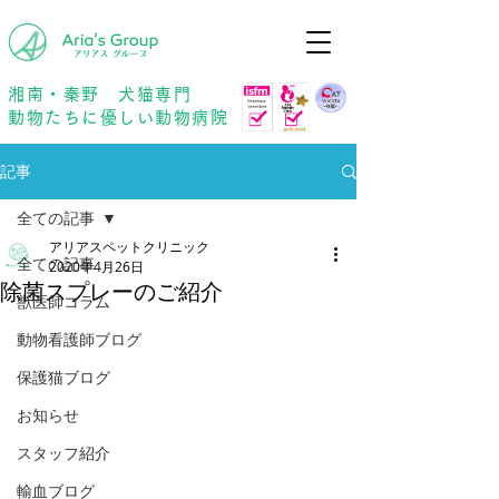
年中無休
予約優先
湘南・秦野 犬猫専門
動物たちに優しい動物病院
記事
全ての記事
アリアスペットクリニック
全ての記事
2020年4月26日
除菌スプレーのご紹介
獣医師コラム
動物看護師ブログ
保護猫ブログ
お知らせ
スタッフ紹介
輸血ブログ