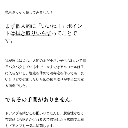
私もさっそく使ってみました！
まず個人的に「いいね！」ポイン
トは
拭き取りいらず
ってことで
す。
我が家には犬も、人間のまだ小さい子供も2人いて毎
日バタバタしている中で、今まではアルコールは手
に入らないし、塩素を薄めて消毒液を作っても、臭
いとサビや劣化しないための拭き取りが本当に大変
＆面倒でした。
でもその手間がありません。
ドアノブも錆びる心配いりませんし、脱色性がなく
布製品にも吹きかけれるので帰宅したら玄関で上着
もドアノブも一気に除菌します。