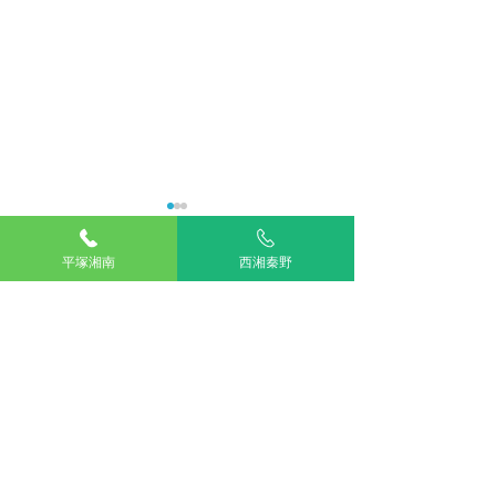
平塚湘南
西湘秦野
コメント
愛犬のしっぽに注目！？
コメントを追加…
うちの子、人間
歳？
TOP