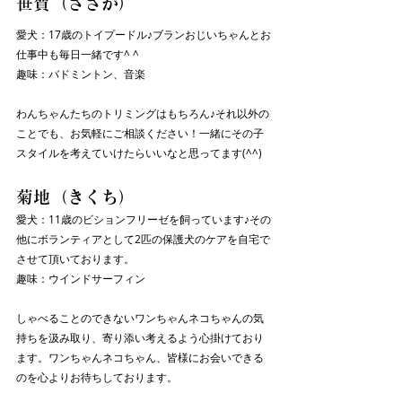
笹賀（ささが）
愛犬：17歳のトイプードル♪ブランおじいちゃんとお
仕事中も毎日一緒です^ ^
趣味：バドミントン、音楽
わんちゃんたちのトリミングはもちろん♪それ以外の
ことでも、お気軽にご相談ください！一緒にその子
スタイルを考えていけたらいいなと思ってます(^^)
菊地（きくち）
愛犬：11歳のビションフリーゼを飼っています♪その
他にボランティアとして2匹の保護犬のケアを自宅で
させて頂いております。
趣味：ウインドサーフィン
しゃべることのできないワンちゃんネコちゃんの気
持ちを汲み取り、寄り添い考えるよう心掛けており
ます。ワンちゃんネコちゃん、皆様にお会いできる
のを心よりお待ちしております。