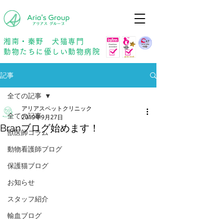
年中無休
予約優先
湘南・秦野 犬猫専門
動物たちに優しい動物病院
記事
全ての記事
アリアスペットクリニック
全ての記事
2019年9月27日
Branブログ始めます！
獣医師コラム
動物看護師ブログ
保護猫ブログ
お知らせ
スタッフ紹介
輸血ブログ