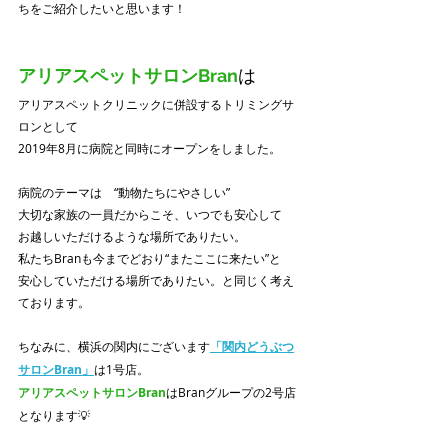
ちをご紹介したいと思います！
アリアスペットサロンBran
は
アリアスペットクリニックに併設するトリミングサ
ロンとして
2019年8月に病院と同時にオープンをしました。 
病院のテーマは　“動物たちにやさしい”
大切な家族の一員だからこそ、いつでも安心して
お越しいただけるような場所でありたい。
私たちBranも今までどおり“またここに来たい”と
安心していただける場所でありたい。と同じく考え
ております。
ちなみに、横浜の関内にございます
「関内どうぶつ
サロンBran」
は1号店。
アリアスペットサロンBran
はBranグループの2号店
となります💡