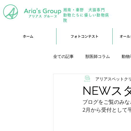
湘南・秦野 犬猫専門
年中無
動物たちに優しい動物病
院
ホーム
フォトコンテスト
オール
全ての記事
獣医師コラム
動物
アリアスペットク
アリーブログ
Branブログ
NEWス
ブログをご覧のみな
2月から受付として