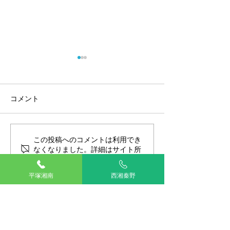
コメント
この投稿へのコメントは利用でき
NEWスタッフ紹介～愛玩
春のスキンケア
なくなりました。詳細はサイト所
動物看護師・依田～
ーンを開催しま
有者にお問い合わせください。
平塚湘南
西湘秦野
TOP