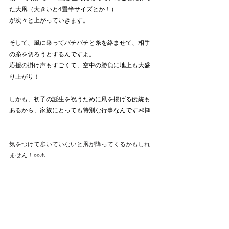
た大凧（大きいと4畳半サイズとか！）
が次々と上がっていきます。
そして、風に乗ってバチバチと糸を絡ませて、相手
の糸を切ろうとするんですよ。
応援の掛け声もすごくて、空中の勝負に地上も大盛
り上がり！
しかも、初子の誕生を祝うために凧を揚げる伝統も
あるから、家族にとっても特別な行事なんです👶🎏
気をつけて歩いていないと凧が降ってくるかもしれ
ません！👀⚠️