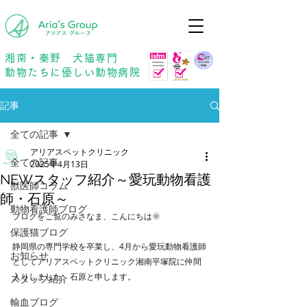
年中無休
予約優先
湘南・秦野 犬猫専門
動物たちに優しい動物病院
記事
全ての記事
アリアスペットクリニック
全ての記事
2025年4月13日
NEWスタッフ紹介～愛玩動物看護
獣医師コラム
師・石原～
動物看護師ブログ
ブログをご覧のみさなま、こんにちは🌞
保護猫ブログ
静岡県の専門学校を卒業し、4月から愛玩動物看護師
お知らせ
としてアリアスペットクリニック湘南平塚院に仲間
入りしました、石原と申します。
スタッフ紹介
輸血ブログ