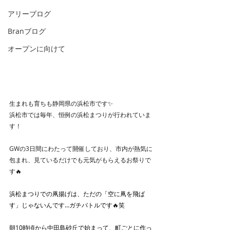
アリーブログ
Branブログ
オープンに向けて
生まれも育ちも静岡県の浜松市です✨
浜松市では毎年、恒例の浜松まつりが行われていま
す！
GWの3日間にわたって開催しており、市内が熱気に
包まれ、見ているだけでも元気がもらえるお祭りで
す
🔥
浜松まつりでの凧揚げは、ただの「空に凧を飛ば
す」じゃないんです…ガチバトルです🔥笑
朝10時頃から中田島砂丘で始まって、町ごとに作っ