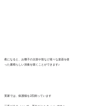
夜になると、お囃子の太鼓や笛など様々な楽器を使
った素晴らしい演奏を聴くことができます♪
実家では、保護猫を2匹飼っています
三毛がラテ（♀️）で、
茶白がミルク（♂️）
です！