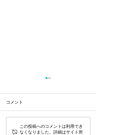
コメント
愛犬のしっぽに注目！？
この投稿へのコメントは利用でき
うちの子、人間
なくなりました。詳細はサイト所
歳？