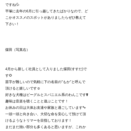
ですね💦
平塚に去年の6月に引っ越してきたばかりなので、ど
こかオススメのスポットがありましたらぜひ教えて
下さい！
煤田（写真右）
4月から新しく社員として入りました煤田(すすだ)で
す🌻
苗字が難しいので気軽に下の名前の"もか"と呼んで
頂けると嬉しいです☺️
好きな犬種はビーグルとスパニエル系のわんこです❣️
趣味は音楽を聴くことと遊ぶことです！
お休みの日は大体お友達や家族と過ごしています🐾
一頭一頭と向き合い、大切な命を安心して預けて頂
けるようなトリマーを目指しております！
まだまだ拙い部分も多くあると思いますが、これか