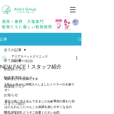
年中無休
予約優先
湘南・秦野 犬猫専門
動物たちに優しい動物病院
記事
全ての記事
アリアスペットクリニック
全ての記事
2021年11月2日
NEW FACE！スタッフ紹介
獣医師コラム
動物看護師ブログ
初めましての投稿です🌼
5月からBranに仲間入りしましたトリマーの大塚で
保護猫ブログ
す✨
お知らせ
最近は急に冷え込んできましたね🍃季節の変わり目
スタッフ紹介
は人もわんこにゃんこも体調を崩しやすくなるの
輸血ブログ
で、みなさんどうぞご自愛くださいね💞