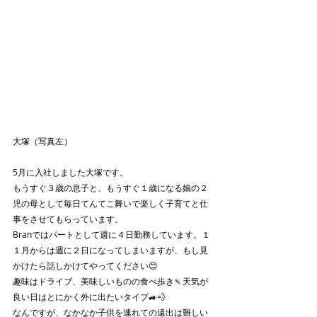
大塚（写真左）
5月に入社しました大塚です。
もうすぐ３歳の息子と、もうすぐ１歳になる娘の２
児の母として毎日てんてこ舞いで楽しく子育てと仕
事をさせてもらっています。
Branではパートとして週に４日勤務しています。１
１月からは週に２日になってしまいますが、もし見
かけたら話しかけてやってください😊
趣味はドライブ、美味しいものの食べ歩き🍡天気が
良い日はとにかく外に出たいタイプ🚙💨
なんですが、なかなか子供を連れての遠出は難しい