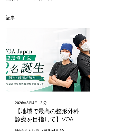
記事
2026年8月4日
∙
3
分
【地域で最高の整形外科
診療を目指して】VOA
Japan認定修了医が2名誕
地域でより良い整形外科診