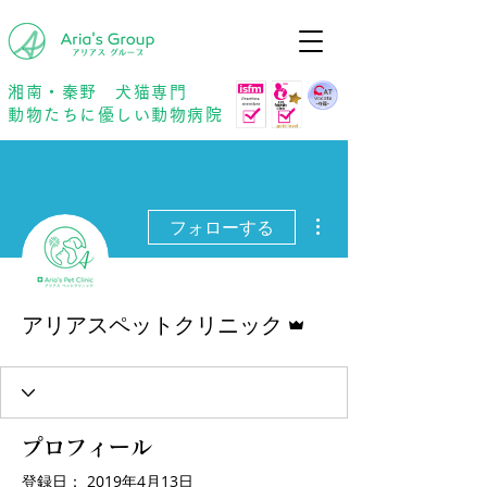
年中無休
予約優先
湘南・秦野 犬猫専門
動物たちに優しい動物病院
その他
フォローする
管理者
アリアスペットクリニック
プロフィール
登録日： 2019年4月13日