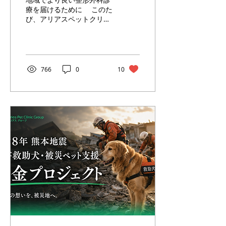
生しました
療を届けるために このた
び、アリアスペットクリニ
ックグループの岩屋 大志郎
獣医師と菊地 梢獣医師が、
VOA Japan（日本小動物整
形外科協会）の「認定修了
医試験」に合格しました。
766
0
10
まずは、この努力が実を
結んだことを心から嬉しく
思います。しかし、私たち
がお伝えしたいのは「資格
を取得しました」という報
告だけではありません。こ
のご報告の本当の意味は、
地域の動物たちへ、より良
い整形外科診療を届けるた
めに、学び続ける獣医師が
いるということです。 犬
や猫の骨折、膝蓋骨脱臼、
前十字靱帯断裂などの整形
外科疾患では、診断力や手
術技術、そして術後管理ま
で含めた総合的な知識が求