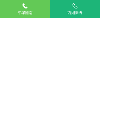
駐車場：敷地内に5台分完備
平塚湘南
西湘秦野
公共交通機関をご利用の場合
神奈川交通バス ふじみ園前 下車すぐ
アリアスペットクリニック西湘秦野
電話：
0463-75-9821
住所：神奈川県秦野市渋沢1230-2