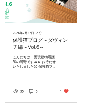
開始します。
2026年7月27日
∙
2
分
保護猫ブログ～ダヴィン
チ編～Vol.6～
こんにちは！愛玩動物看護
師の阿野です🦔🌷 お待たせ
いたしました😙 保護猫ブ
ログダヴィンチ編〜Vol6〜
引き続き里親さん募集中で
す😌
35
0
1