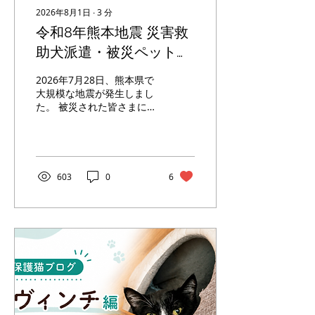
められます。だからこそ私
2026年8月1日
∙
3
分
たちは、「現状に満足しな
令和8年熊本地震 災害救
いこと」を大切にしていま
す。
助犬派遣・被災ペット支
援募金プロジェクト
2026年7月28日、熊本県で
大規模な地震が発生しまし
た。 被災された皆さまに、
心よりお見舞い申し上げま
す。現在も被災地では、救
命・救助活動や被害状況の
確認が続いています。 認定
NPO法人日本レスキュー協
603
0
6
会では、災害救助犬による
行方不明者の捜索に備えた
活動に加え、被災した飼い
主さまとペットへの支援を
進めています。 アリアスペ
ットクリニックグループで
も、動物医療に携わる組織
として何か少しでも支援が
できればと考え、同協会を
通じた募金プロジェクトを