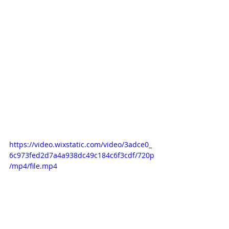
https://video.wixstatic.com/video/3adce0_
6c973fed2d7a4a938dc49c184c6f3cdf/720p
/mp4/file.mp4