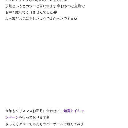
頂戴というとガウーと言われます😂おやつと交換で
も中々離してくれませんでした😂
よっぽどお気に召したようでよかったです☺️🙌
今年もクリスマスお正月に合わせて、
知育トイキャ
ンペーン
を行っております🤖
さっそくアリーちゃんもラバーボールで遊んでみま