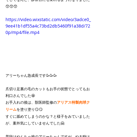
😙😙😙
https://video.wixstatic.com/video/3adce0_
9ee41b1df55a4c73bd2db5460f91a38d/72
0p/mp4/file.mp4
アリーちゃん急成長です🥳🥳🥳
爪切り足裏の毛のカットもお手の状態でとってもお
利口さんでした🤩
お手入れの後は、獣医師監修の
アリアス特製肉球ク
リーム
を塗り塗り😏😏
すぐに舐めてしまうのかな？と様子をみていました
が、案外気にしていませんでした🤗
普段はやんちゃ娘のアリーちゃんですが、やる時は