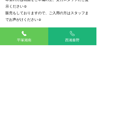
示ください☺️
販売もしておりますので、ご入用の方はスタッフま
でお声がけください☺️
平塚湘南
西湘秦野
今年1年を通して、たくさんのわんちゃんねこちゃん
飼い主様に出会い、私自身もたくさん成長できまし
た。また来年も皆様の成長、治療にたくさん携われ