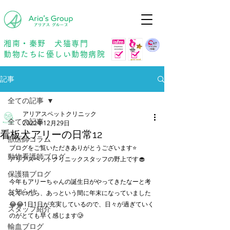
年中無休
予約優先
湘南・秦野 犬猫専門
動物たちに優しい動物病院
記事
全ての記事
アリアスペットクリニック
全ての記事
2022年12月29日
看板犬アリーの日常12
獣医師コラム
ブログをご覧いただきありがとうございます⭐️
動物看護師ブログ
アリアスペットクリニックスタッフの野上です🧁
保護猫ブログ
今年もアリーちゃんの誕生日がやってきたなーと考
お知らせ
えていたら、あっという間に年末になっていました
😂😂1日1日が充実しているので、日々が過ぎていく
スタッフ紹介
のがとても早く感じます🥲
輸血ブログ