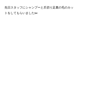
先日スタッフにシャンプーと爪切り足裏の毛のカッ
トをしてもらいました✂️