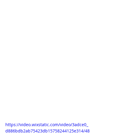
https://video.wixstatic.com/video/3adce0_
d886bdb2ab75423db15758244125e314/48