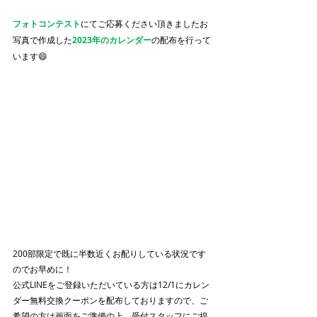
フォトコンテスト
にてご応募ください頂きましたお
写真で作成した
2023年のカレンダー
の配布を行って
います😄
200部限定で既に半数近くお配りしている状況です
のでお早めに！
公式LINEをご登録いただいている方は12/1にカレン
ダー無料交換クーポンを配布しておりますので、ご
希望の方は画面をご準備の上、受付スタッフにご提