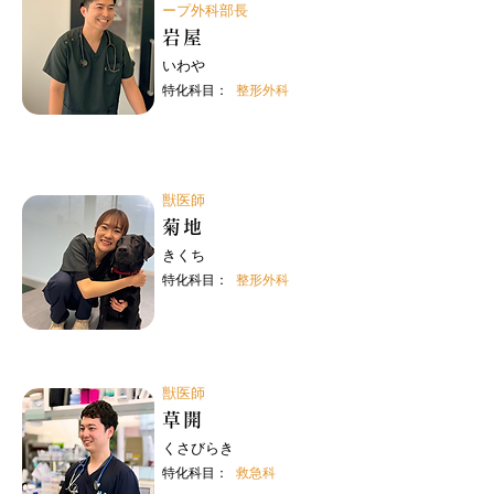
ープ外科部長
岩屋
いわや
特化科目：
整形外科
獣医師
菊地
きくち
特化科目：
整形外科
獣医師
草開
くさびらき
特化科目：
救急科