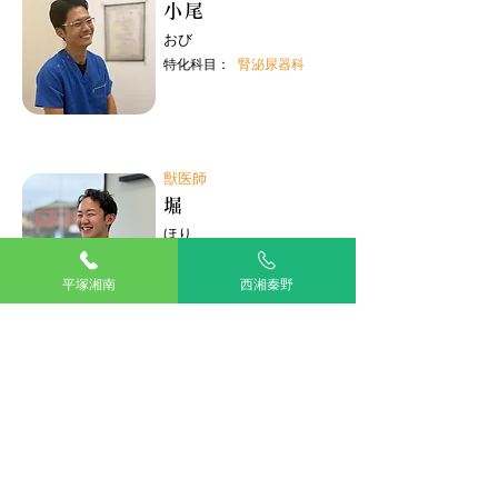
小尾
おび
特化科目：
腎泌尿器科
獣医師
堀
ほり
特化科目：
内科
平塚湘南
西湘秦野
獣医師勤務表
一般内科