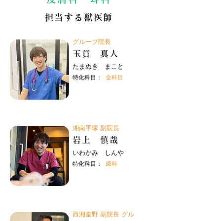
担当する獣医師
グループ院長
玉貫 真人
たまぬき まこと
特化科目：
全科目
湘南平塚 副院長
岩上 慎哉
いわかみ しんや
特化科目：
歯科
西湘秦野 副院長 グル