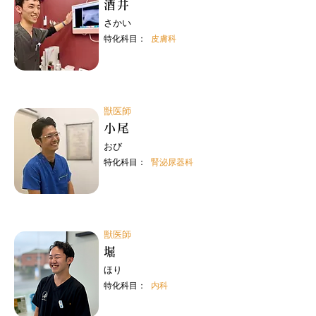
酒井
さかい
特化科目：
皮膚科
獣医師
小尾
おび
特化科目：
腎泌尿器科
獣医師
堀
ほり
特化科目：
内科