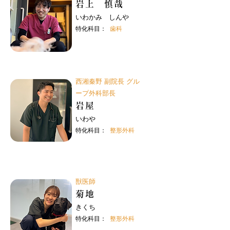
岩上 慎哉
いわかみ しんや
特化科目：
歯科
西湘秦野 副院長 グル
ープ外科部長
岩屋
いわや
特化科目：
整形外科
獣医師
菊地
きくち
特化科目：
整形外科