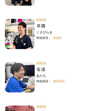
獣医師
草開
くさびらき
特化科目：
救急科
獣医師
安達
あだち
特化科目：
循環器科
獣医師