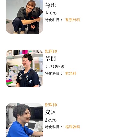
菊地
きくち
特化科目：
整形外科
獣医師
草開
くさびらき
特化科目：
救急科
獣医師
安達
あだち
特化科目：
循環器科