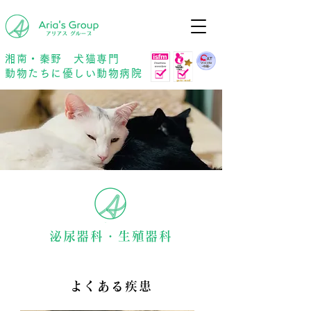
年中無休
予約優先
湘南・秦野 犬猫専門
動物たちに優しい動物病院
泌尿器科・生殖器科
よくある疾患