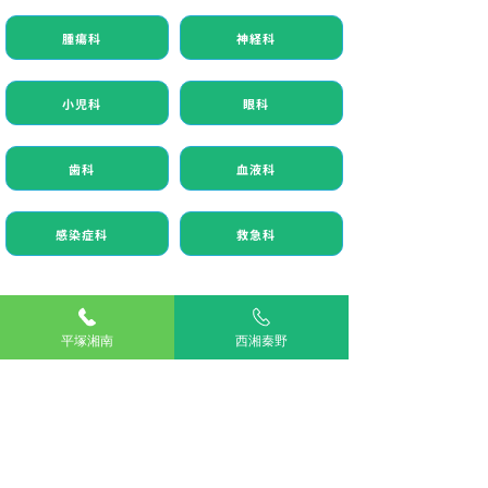
腫瘍科
神経科
小児科
眼科
歯科
血液科
感染症科
救急科
一般外科
平塚湘南
西湘秦野
整形外科
軟部外科
内視鏡外科
産科