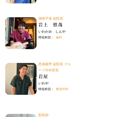
湘南平塚 副院長
岩上 慎哉
いわかみ しんや
特化科目：
歯科
西湘秦野 副院長 グル
ープ外科部長
岩屋
いわや
特化科目：
整形外科
獣医師