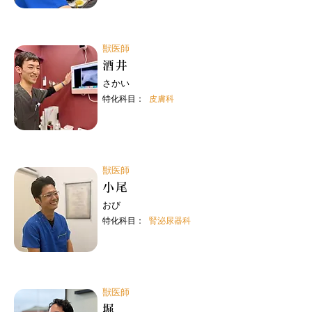
獣医師
酒井
さかい
特化科目：
皮膚科
獣医師
小尾
おび
特化科目：
腎泌尿器科
獣医師
堀