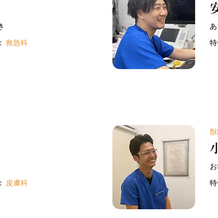
き
あ
：
救急科
特
獣
お
：
皮膚科
特