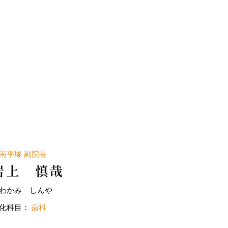
南平塚 副院長
岩上 慎哉
わかみ しんや
化科目：
歯科