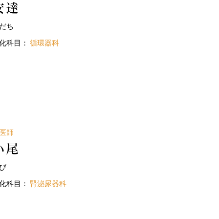
安達
だち
化科目：
循環器科
医師
小尾
び
化科目：
腎泌尿器科