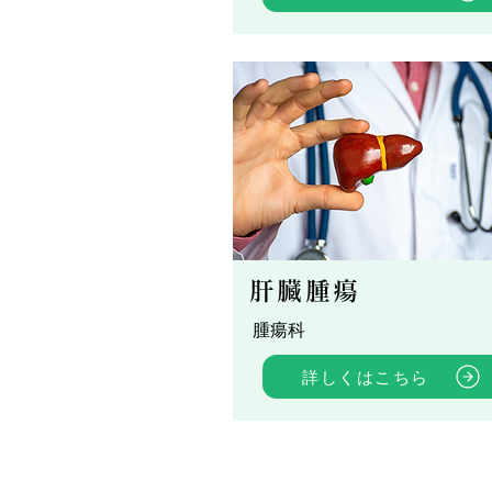
肝臓腫瘍
腫瘍科
詳しくはこちら