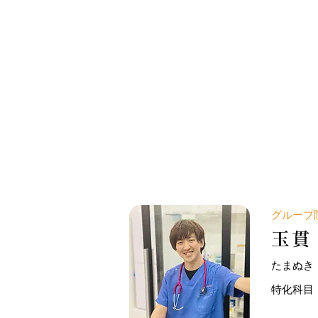
グループ
玉貫
たまぬき
特化科目