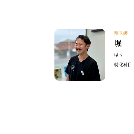
獣医師
堀
ほり
特化科目