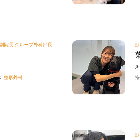
 副院長 グループ外科部長
獣
き
：
整形外科
特
獣