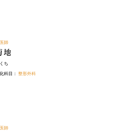
医師
菊地
くち
化科目：
整形外科
医師