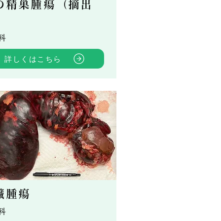
の精巣腫瘍（摘出
）
科
詳しくはこちら
臓腫瘍
科