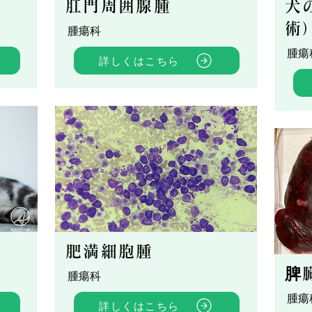
肛門周囲腺腫
犬
術
腫瘍科
腫瘍
詳しくはこちら
肥満細胞腫
脾
腫瘍科
腫瘍
詳しくはこちら