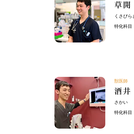
草開
くさびら
特化科目
獣医師
酒井
さかい
特化科目