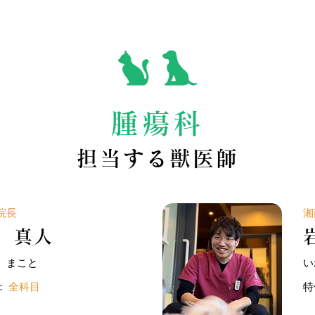
腫瘍科
担当する獣医師
院長
湘
 真人
 まこと
い
：
全科目
特