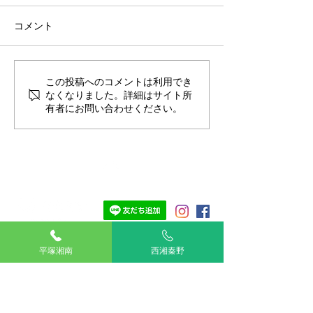
コメント
春の季節の健康管理
この投稿へのコメントは利用でき
寒い時期でもノ
なくなりました。詳細はサイト所
防しましょう👌🏻
有者にお問い合わせください。
TOP
湘南平塚
平塚湘南
西湘秦野
西湘秦野