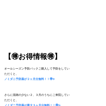
【🉐お得情報🉐】
オールシーズン予防パックご購入して予防をしてい
ただくと、
ノミダニ予防薬が２ヶ月分無料！！🉐✨
さらに混雑の少ない２、３月のうちにご来院してい
ただくと、
ノミダニ予防薬が最大３ヶ月分無料！！🉐✨