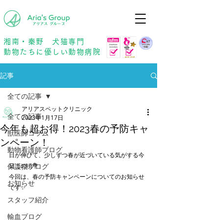
年中無休
予約優先
湘南・秦野 犬猫専門
動物たちに優しい動物病院
記事
全ての記事
アリアスペットクリニック
全ての記事
2023年1月17日
今年も超お得！2023春の予防キャ
獣医師コラム
ンペーン！
動物看護師ブログ
日が伸びて、少しずつ春が近づいている気がする今
保護猫ブログ
日この頃💐
今回は、春の予防キャンペーンについてのお知らせ
お知らせ
です✨
スタッフ紹介
輸血ブログ