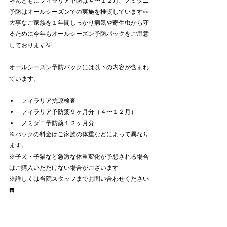
ゃんともにフィラリア予防は４〜１２月、ノミダニ
予防はオールシーズンでの実施を推奨しています👀
大事なご家族を１年間しっかり病気や寄生虫から守
るために今年もオールシーズン予防パックをご用意
しております💡
オールシーズン予防パックには以下の内容が含まれ
ています。
フィラリア抗原検査
フィラリア予防薬９ヶ月分（４〜１２月）
ノミダニ予防薬１２ヶ月分
※パックの料金はご家族の体重などによって異なり
ます。
※子犬・子猫など急激な体重変化が予想される場合
はご購入いただけない場合がございます
※詳しくは当院スタッフまでお問い合わせください
☎️