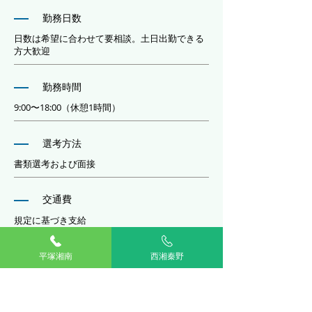
勤務日数
日数は希望に合わせて要相談。土日出勤できる
方大歓迎
勤務時間
9:00〜18:00（休憩1時間）
選考方法
書類選考および面接
交通費
規定に基づき支給
加入保険等
平塚湘南
西湘秦野
社会保険（健康・厚生年金）、労働保険（雇
用・労災）完備