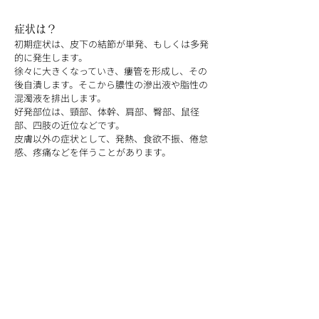
症状は？
初期症状は、皮下の結節が単発、もしくは多発
的に発生します。
徐々に大きくなっていき、瘻管を形成し、その
後自潰します。そこから膿性の滲出液や脂性の
混濁液を排出します。
好発部位は、頸部、体幹、肩部、臀部、鼠径
部、四肢の近位などです。
皮膚以外の症状として、発熱、食欲不振、倦怠
感、疼痛などを伴うことがあります。