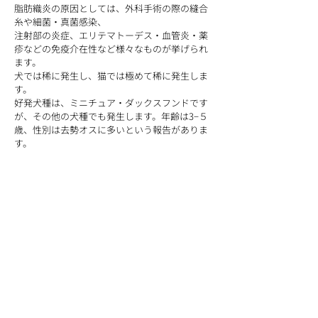
脂肪織炎の原因としては、外科手術の際の縫合
糸や細菌・真菌感染、
注射部の炎症、エリテマトーデス・血管炎・薬
疹などの免疫介在性など様々なものが挙げられ
ます。
犬では稀に発生し、猫では極めて稀に発生しま
す。
好発犬種は、ミニチュア・ダックスフンドです
が、その他の犬種でも発生します。年齢は3−５
歳、性別は去勢オスに多いという報告がありま
す。