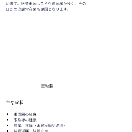
めます。感染細菌はブドウ球菌属が多く、その
ほかの皮膚常在菌も原因となります。
麦粒腫
主な症状
眼周囲の紅斑
眼瞼縁の腫脹
掻痒、疼痛（眼瞼痙攣や流涙）
結膜浮腫、結膜充血