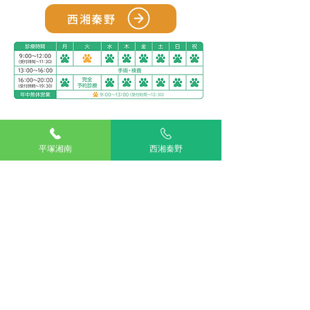
西湘秦野
アリアスペットクリニック湘南平塚
電話：
0463-55-2121
平塚湘南
西湘秦野
住所：神奈川県平塚市四之宮５丁目２８−１１
お車をご利用の場合
駐車場：敷地内に5台分完備
公共交通機関をご利用の場合
神奈川交通バス ふじみ園前 下車すぐ