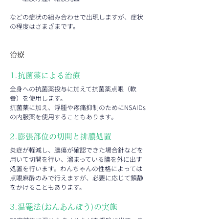
などの症状の組み合わせで出現しますが、症状
の程度はさまざまです。
治療
1.抗菌薬による治療
全身への抗菌薬投与に加えて抗菌薬点眼（軟
膏）を使用します。
抗菌薬に加え、浮腫や疼痛抑制のためにNSAIDs
の内服薬を使用することもあります。
2.膨張部位の切開と排膿処置
炎症が軽減し、膿瘍が確認できた場合針などを
用いて切開を行い、溜まっている膿を外に出す
処置を行います。わんちゃんの性格によっては
点眼麻酔のみで行えますが、必要に応じて鎮静
をかけることもあります。
3.温罨法(おんあんぽう)の実施