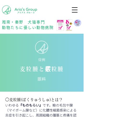
年中無休
予約優先
湘南・秦野 犬猫専門
動物たちに優しい動物病院
症例
麦粒腫と霰粒腫
眼科
◯麦粒腫(ばくりゅうしゅ)とは？
いわゆる
『ものもらい』
です。瞼の毛包や腺
（マイボーム腺など）に化膿性細菌感染による
炎症を引き起こし、周囲組織の腫脹と疼痛を認