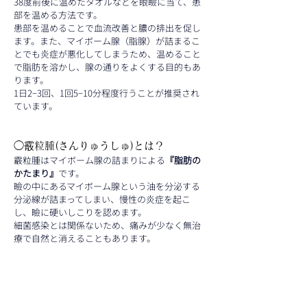
38度前後に温めたタオルなどを眼瞼に当て、患
部を温める方法です。
患部を温めることで血流改善と膿の排出を促し
ます。また、マイボーム腺（脂腺）が詰まるこ
とでも炎症が悪化してしまうため、温めること
で脂肪を溶かし、腺の通りをよくする目的もあ
ります。
1日2−3回、1回5−10分程度行うことが推奨され
ています。
◯霰粒腫(さんりゅうしゅ)とは？
霰粒腫はマイボーム腺の詰まりによる
『脂肪の
かたまり』
です。
瞼の中にあるマイボーム腺という油を分泌する
分泌線が詰まってしまい、慢性の炎症を起こ
し、瞼に硬いしこりを認めます。
細菌感染とは関係ないため、痛みが少なく無治
療で自然と消えることもあります。