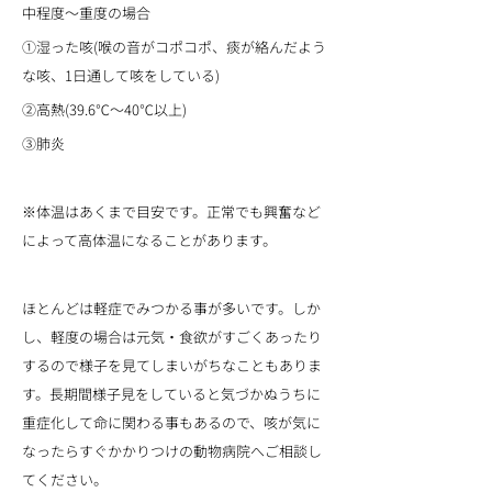
中程度〜重度の場合
①湿った咳(喉の音がコポコポ、痰が絡んだよう
な咳、1日通して咳をしている)
②高熱(39.6℃〜40℃以上)
③肺炎
※体温はあくまで目安です。正常でも興奮など
によって高体温になることがあります。
ほとんどは軽症でみつかる事が多いです。しか
し、軽度の場合は元気・食欲がすごくあったり
するので様子を見てしまいがちなこともありま
す。長期間様子見をしていると気づかぬうちに
重症化して命に関わる事もあるので、咳が気に
なったらすぐかかりつけの動物病院へご相談し
てください。