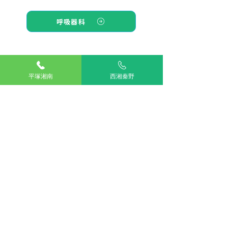
呼吸器科
TOP
平塚湘南
西湘秦野
湘南平塚
西湘秦野
アリアスペットクリニック湘南平塚