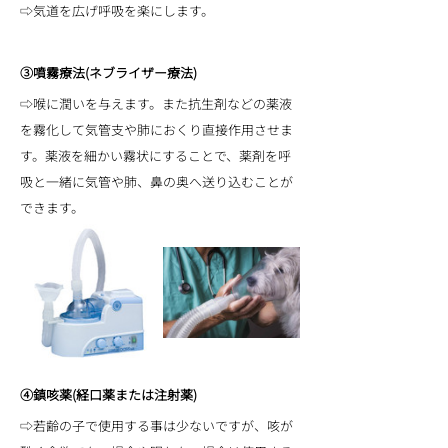
⇨気道を広げ呼吸を楽にします。
③噴霧療法(ネブライザー療法)
⇨喉に潤いを与えます。また抗生剤などの薬液
を霧化して気管支や肺におくり直接作用させま
す。薬液を細かい霧状にすることで、薬剤を呼
吸と一緒に気管や肺、鼻の奥へ送り込むことが
できます。
④鎮咳薬(経口薬または注射薬)
⇨若齢の子で使用する事は少ないですが、咳が