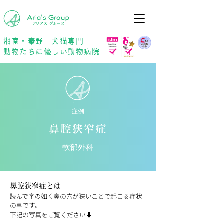
年中無休
予約優先
湘南・秦野 犬猫専門
動物たちに優しい動物病院
症例
鼻腔狭窄症
軟部外科
鼻腔狭窄症とは
読んで字の如く鼻の穴が狭いことで起こる症状
の事です。
下記の写真をご覧ください⬇︎