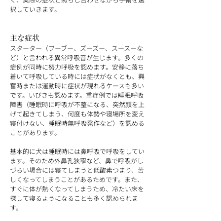
択していきます。
主な症状
スターター（ブーブー、ズーズー、スースーな
ど）と言われる異常呼吸音が生じます。多くの
症例が同時に努力呼吸を認めます。安静に落ち
着いて呼吸している時には症状がなくとも、興
奮時または運動時に症状が現れるケースも多い
です。いびきも認めます。重症例では睡眠呼吸
障害（睡眠時に呼吸が不整になる、突然顔を上
げて起きてしまう、何度も体勢や寝場所を変え
寝付けない、睡眠時無呼吸発作など）を認める
ことがあります。
基本的に犬は睡眠時には鼻呼吸で呼吸をしてい
ます。そのため外鼻孔狭窄など、鼻で呼吸がし
づらい場合には寝てしまうと低酸素つまり、苦
しくなってしまうことがあるためです。また、
すぐに体が熱くなってしまうため、冷たい床を
探して寝るようになることも多く認められま
す。