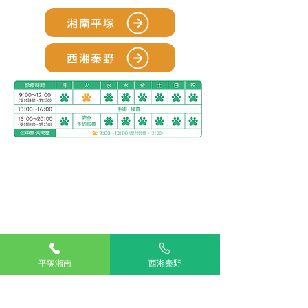
湘南平塚
西湘秦野
アリアスペットクリニック湘南平塚
電話：
0463-55-2121
住所：神奈川県平塚市四之宮５丁目２８−１１
お車をご利用の場合
駐車場：敷地内に5台分完備
公共交通機関をご利用の場合
神奈川交通バス ふじみ園前 下車すぐ
平塚湘南
西湘秦野