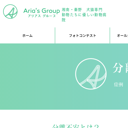
湘南・秦野 犬猫専門
年中無
動物たちに優しい動物病
院
ホーム
フォトコンテスト
オール
分
症例
分離不安とは？