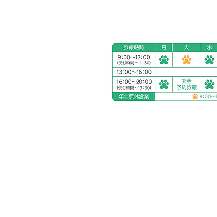
アリアスペットクリニック湘
電話：
0463-55-2121
住所：神奈川県平塚市四之宮
お車をご利用の場合
駐車場：敷地内に5台分完備
公共交通機関をご利用の場合
神奈川交通バス ふじみ園前 