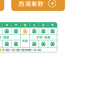
西湘秦野
ック西湘秦野
1230-2
分完備
の場合
歩12分