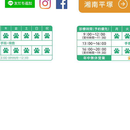
湘南平塚
南平塚
アリアスペットクリニ
電話：
0463-75-9821
５丁目２８−１１
住所：神奈川県秦野市渋沢
お車をご利用の場合
駐車場：敷地内に23台
公共交通機関をご利用
下車すぐ
小田急線 渋沢駅より徒