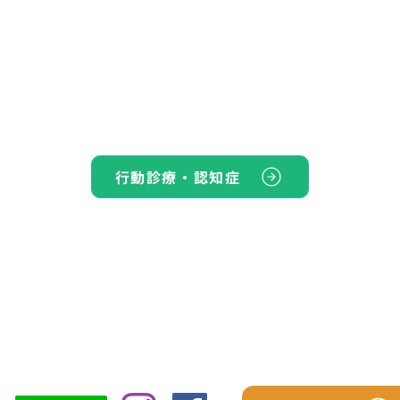
行動診療・認知症
TOP
シーズン予防パック
スタッフ紹介
診療につい