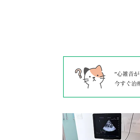
”心雑音
今すぐ治