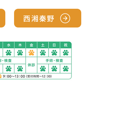
西湘秦野
ック西湘秦野
1230-2
分完備
の場合