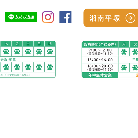
湘南平塚
南平塚
アリアスペットクリニ
電話：
0463-75-9821
５丁目２８−１１
住所：神奈川県秦野市渋沢
お車をご利用の場合
駐車場：敷地内に23台
公共交通機関をご利用