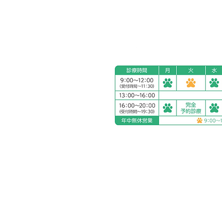
アリアスペットクリニック湘
電話：
0463-55-2121
住所：神奈川県平塚市四之宮
お車をご利用の場合
駐車場：敷地内に5台分完備
公共交通機関をご利用の場合