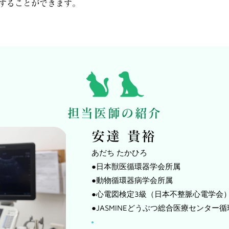
することができます。
担当医師の紹介
安達 貴裕
あだち たかひろ
●日本獣医循環器学会所属
●動物循環器病学会所属
●心電図検定3級（日本不整脈心電学会
●JASMINEどうぶつ総合医療センター