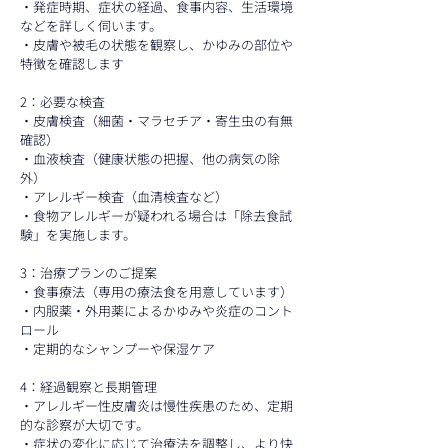
・発症時期、症状の経過、食事内容、生活環境
などを詳しく伺います。
・皮膚や被毛の状態を観察し、かゆみの部位や
特徴を確認します
2：必要な検査
・皮膚検査（細菌・マラセチア・寄生虫の有無
確認）
・血液検査（健康状態の把握、他の病気の除
外）
・アレルギー検査（血清検査など）
・食物アレルギーが疑われる場合は「除去食試
験」を実施します。
3：治療プランのご提案
・食事療法（専用の療法食を用意しています）
・内服薬・外用薬によるかゆみや炎症のコント
ロール
・定期的なシャンプーや保湿ケア
4：経過観察と長期管理
・アレルギー性皮膚炎は慢性疾患のため、定期
的な診察が大切です。
・症状の変化に応じて治療法を調整し、より快