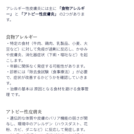
アレルギー性皮膚炎には主に 
「食物アレルギ
ー」
 と 
「アトピー性皮膚炎」
 の2つがありま
す。
食物アレルギー
・特定の食材（牛肉、鶏肉、乳製品、小麦、大
豆など）に対して免疫が過剰に反応し、かゆみ
や皮膚炎、消化器症状（下痢・嘔吐など）を起
こします。
・年齢に関係なく発症する可能性があります。
・診断には「除去食試験（食事療法）」が必要
で、症状が改善するかどうかを確認していきま
す。
・治療の基本は 原因となる食材を避ける食事管
理 です。
アトピー性皮膚炎
・遺伝的な体質や皮膚のバリア機能の弱さが関
与し、環境中のアレルゲン（ハウスダスト、花
粉、カビ、ダニなど）に反応して発症します。