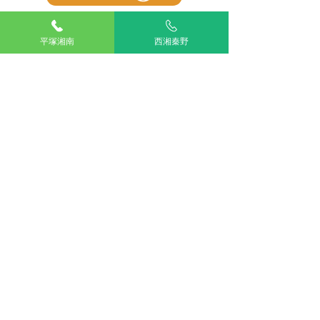
平塚湘南
西湘秦野
アリアスペットクリニック湘南平塚
電話：
0463-55-2121
住所：神奈川県平塚市四之宮５丁目２８−１１
お車をご利用の場合
駐車場：敷地内に5台分完備
公共交通機関をご利用の場合
神奈川交通バス ふじみ園前 下車すぐ