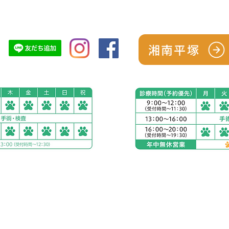
シーズン予防パック
スタッフ紹介
診療につい
湘南平塚
南平塚
アリアスペットクリニ
電話：
0463-75-9821
５丁目２８−１１
住所：神奈川県秦野市渋沢
お車をご利用の場合