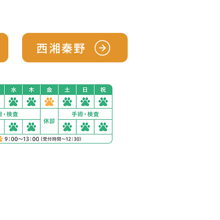
て
病院紹介
もっと見る
西湘秦野
ック西湘秦野
1230-2