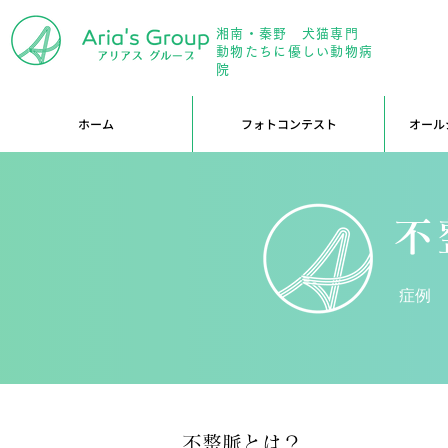
湘南・秦野 犬猫専門
年中無
動物たちに優しい動物病
院
ホーム
フォトコンテスト
オール
不
症例
不整脈とは？