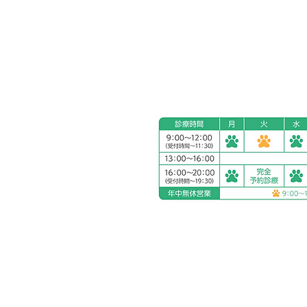
ホーム
フォトコンテスト
オール
アリアスペットクリニック湘
電話：
0463-55-2121
住所：神奈川県平塚市四之宮
お車をご利用の場合