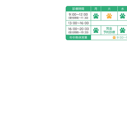
アリアスペットクリニック湘
電話：
0463-55-2121
住所：神奈川県平塚市四之宮
お車をご利用の場合
駐車場：敷地内に5台分完備
公共交通機関をご利用の場合
神奈川交通バス ふじみ園前 