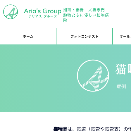
湘南・秦野 犬猫専門
年中無
動物たちに優しい動物病
院
ホーム
フォトコンテスト
オール
猫
症例
猫喘息
は、気道（気管や気管支）の