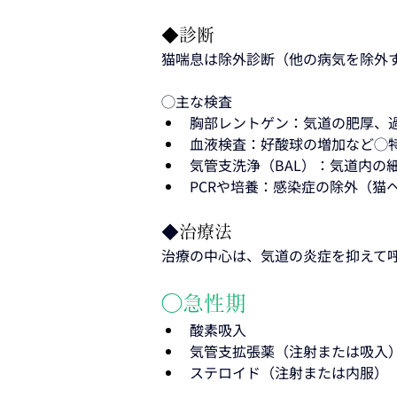
◆診断
猫喘息は除外診断（他の病気を除外
◯主な検査
胸部レントゲン：気道の肥厚、
血液検査：好酸球の増加など◯
気管支洗浄（BAL）：気道内の
PCRや培養：感染症の除外（猫
◆
治療法
治療の中心は、気道の炎症を抑えて
◯急性期
酸素吸入
気管支拡張薬（注射または吸入
ステロイド（注射または内服）