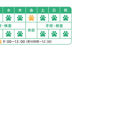
ック西湘秦野
1230-2
分完備
の場合
歩12分