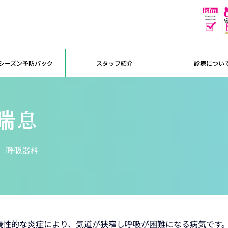
休
予約優先
シーズン予防パック
スタッフ紹介
診療につい
喘息
呼吸器科
慢性的な炎症により、気道が狭窄し呼吸が困難になる病気です