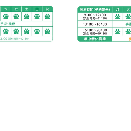
南平塚
アリアスペットクリニ
電話：
0463-75-9821
５丁目２８−１１
住所：神奈川県秦野市渋沢
お車をご利用の場合
駐車場：敷地内に23台
公共交通機関をご利用
下車すぐ
小田急線 渋沢駅より徒