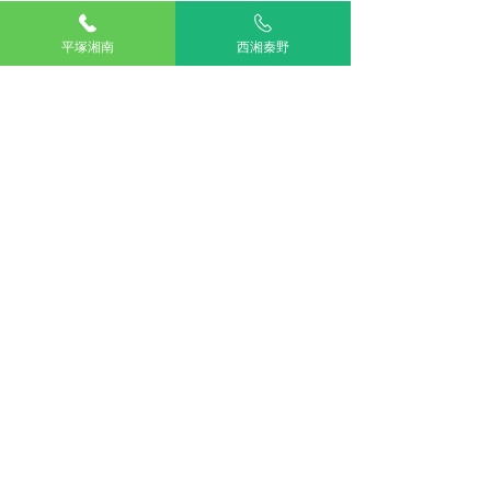
です。
平塚湘南
西湘秦野
⸻
 飼い主さんにできること
高い場所から落ちにくい環境づくり
ベランダや窓の脱走防止
ケガを疑ったら「様子見せず早めに受診」
これが、猫ちゃんを守る一番の近道です。
整形外科
TOP