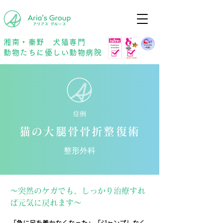
年中無休
予約優先
湘南・秦野 犬猫専門
動物たちに優しい動物病院
症例
猫の大腿骨骨折整復術
整形外科
〜突然のケガでも、しっかり治療すれ
ば元気に戻れます〜
「急に足を着かなくなった」「ジャンプしなく