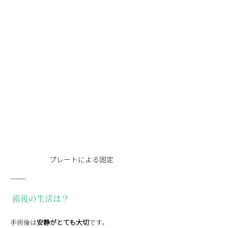
プレートによる固定
⸻
 術後の生活は？
手術後は
安静がとても大切
です。