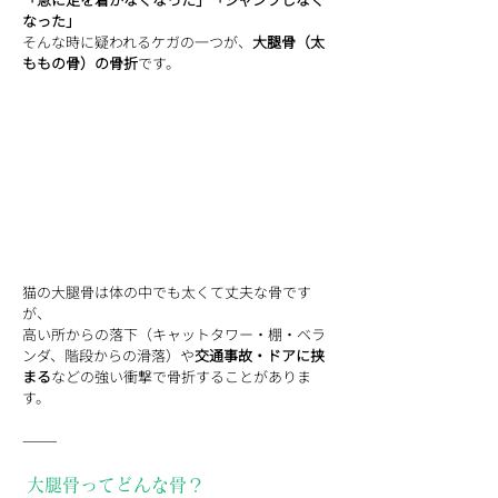
なった」
そんな時に疑われるケガの一つが、
大腿骨（太
ももの骨）の骨折
です。
猫の大腿骨は体の中でも太くて丈夫な骨です
が、
高い所からの落下（キャットタワー・棚・ベラ
ンダ、階段からの滑落）や
交通事故・ドアに挟
まる
などの強い衝撃で骨折することがありま
す。
⸻
 大腿骨ってどんな骨？