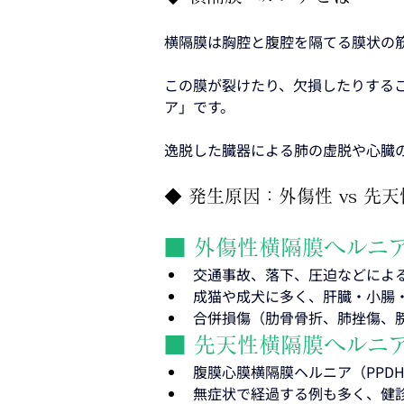
横隔膜は胸腔と腹腔を隔てる膜状の
この膜が裂けたり、欠損したりする
ア」です。
逸脱した臓器による肺の虚脱や心臓
◆ 発生原因：外傷性 vs 先天
■ 外傷性横隔膜ヘルニア（Tra
交通事故、落下、圧迫などによ
成猫や成犬に多く、肝臓・小腸
合併損傷（肋骨骨折、肺挫傷、
■ 先天性横隔膜ヘルニア（Con
腹膜心膜横隔膜ヘルニア（PPD
無症状で経過する例も多く、健