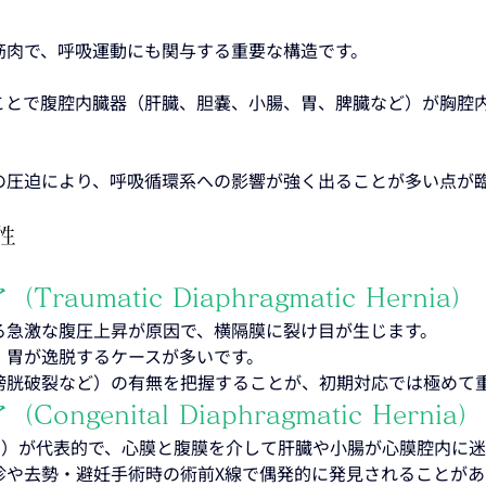
筋肉で、呼吸運動にも関与する重要な構造です。
ことで腹腔内臓器（肝臓、胆嚢、小腸、胃、脾臓など）が胸腔
の圧迫により、呼吸循環系への影響が強く出ることが多い点が
性
umatic Diaphragmatic Hernia）
る急激な腹圧上昇が原因で、横隔膜に裂け目が生じます。
・胃が逸脱するケースが多いです。
膀胱破裂など）の有無を把握することが、初期対応では極めて
genital Diaphragmatic Hernia）
H）が代表的で、心膜と腹膜を介して肝臓や小腸が心膜腔内に
診や去勢・避妊手術時の術前X線で偶発的に発見されることがあ