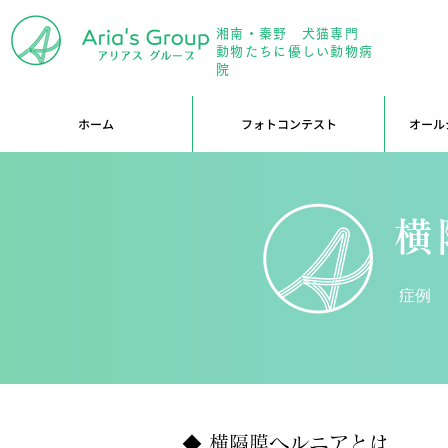
湘南・秦野 犬猫専門
年中無
動物たちに優しい動物病
院
ホーム
フォトコンテスト
オール
横
症例
◆ 横隔膜ヘルニアとは